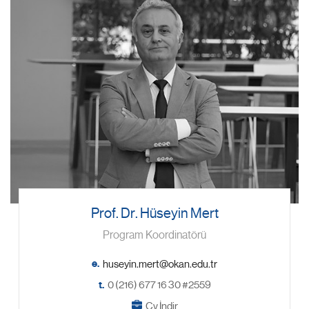
Prof. Dr. Hüseyin Mert
Program Koordinatörü
e.
t.
0 (216) 677 16 30 #2559
Cv İndir