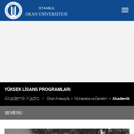
OKAN ÜNIVERSITESI
YÜKSEK LISANS PROGRAMLARI
Akademik Kadro
Okan Anasayfa
Muhasebe ve Denetim
Akademik K
MENU