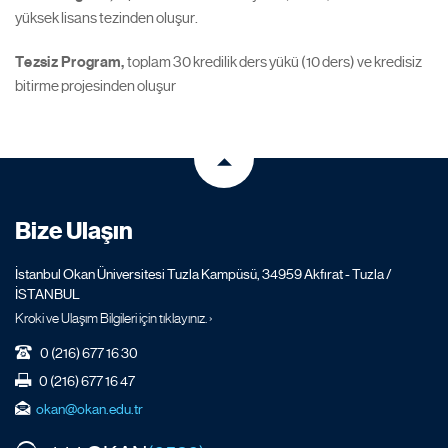
yüksek lisans tezinden oluşur.
Tezsiz Program,
toplam 30 kredilik ders yükü (10 ders) ve kredisiz
bitirme projesinden oluşur
Bize Ulaşın
İstanbul Okan Üniversitesi Tuzla Kampüsü, 34959 Akfırat - Tuzla /
İSTANBUL
Kroki ve Ulaşım Bilgileri için tıklayınız. ›
0 (216) 677 16 30
0 (216) 677 16 47
okan@okan.edu.tr