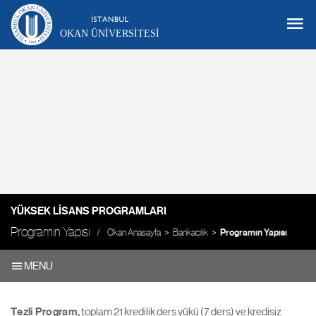
OKAN ÜNIVERSITESI
YÜKSEK LISANS PROGRAMLARI
Programın Yapısı
Okan Anasayfa
Bankacılık
Programın Yapısı
MENU
Tezli Program,
toplam 21 kredilik ders yükü (7 ders) ve kredisiz