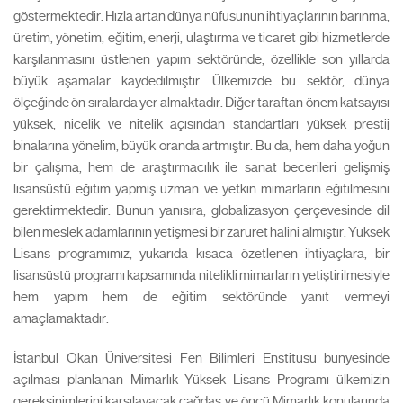
göstermektedir. Hızla artan dünya nüfusunun ihtiyaçlarının barınma,
üretim, yönetim, eğitim, enerji, ulaştırma ve ticaret gibi hizmetlerde
karşılanmasını üstlenen yapım sektöründe, özellikle son yıllarda
büyük aşamalar kaydedilmiştir. Ülkemizde bu sektör, dünya
ölçeğinde ön sıralarda yer almaktadır. Diğer taraftan önem katsayısı
yüksek, nicelik ve nitelik açısından standartları yüksek prestij
binalarına yönelim, büyük oranda artmıştır. Bu da, hem daha yoğun
bir çalışma, hem de araştırmacılık ile sanat becerileri gelişmiş
lisansüstü eğitim yapmış uzman ve yetkin mimarların eğitilmesini
gerektirmektedir. Bunun yanısıra, globalizasyon çerçevesinde dil
bilen meslek adamlarının yetişmesi bir zaruret halini almıştır. Yüksek
Lisans programımız, yukarıda kısaca özetlenen ihtiyaçlara, bir
lisansüstü programı kapsamında nitelikli mimarların yetiştirilmesiyle
hem yapım hem de eğitim sektöründe yanıt vermeyi
amaçlamaktadır.
İstanbul Okan Üniversitesi Fen Bilimleri Enstitüsü bünyesinde
açılması planlanan Mimarlık Yüksek Lisans Programı ülkemizin
gereksinimlerini karşılayacak çağdaş ve öncü Mimarlık konularında