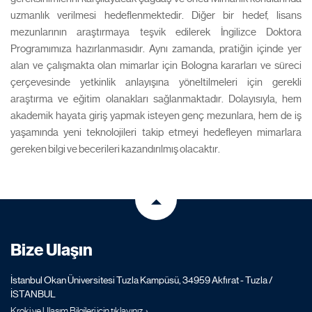
uzmanlık verilmesi hedeflenmektedir. Diğer bir hedef, lisans
mezunlarının araştırmaya teşvik edilerek İngilizce Doktora
Programımıza hazırlanmasıdır. Aynı zamanda, pratiğin içinde yer
alan ve çalışmakta olan mimarlar için Bologna kararları ve süreci
çerçevesinde yetkinlik anlayışına yöneltilmeleri için gerekli
araştırma ve eğitim olanakları sağlanmaktadır. Dolayısıyla, hem
akademik hayata giriş yapmak isteyen genç mezunlara, hem de iş
yaşamında yeni teknolojileri takip etmeyi hedefleyen mimarlara
gereken bilgi ve becerileri kazandırılmış olacaktır.
Bize Ulaşın
İstanbul Okan Üniversitesi Tuzla Kampüsü, 34959 Akfırat - Tuzla /
İSTANBUL
Kroki ve Ulaşım Bilgileri için tıklayınız. ›