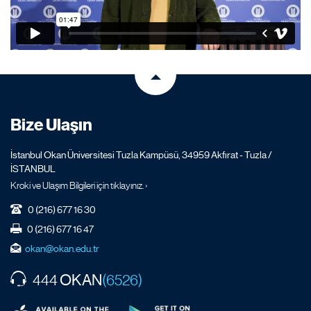
Bize Ulaşın
İstanbul Okan Üniversitesi Tuzla Kampüsü, 34959 Akfırat - Tuzla /
İSTANBUL
Kroki ve Ulaşım Bilgileri için tıklayınız. ›
0 (216) 677 16 30
0 (216) 677 16 47
okan@okan.edu.tr
OKAN
444
(6526)