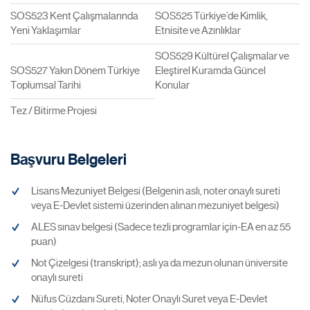
SOS523 Kent Çalışmalarında
SOS525 Türkiye’de Kimlik,
Yeni Yaklaşımlar
Etnisite ve Azınlıklar
SOS529 Kültürel Çalışmalar ve
SOS527 Yakın Dönem Türkiye
Eleştirel Kuramda Güncel
Toplumsal Tarihi
Konular
Tez / Bitirme Projesi
Başvuru Belgeleri
Lisans Mezuniyet Belgesi (Belgenin aslı, noter onaylı sureti
veya E-Devlet sistemi üzerinden alınan mezuniyet belgesi)
ALES sınav belgesi (Sadece tezli programlar için-EA en az 55
puan)
Not Çizelgesi (transkript); aslı ya da mezun olunan üniversite
onaylı sureti
Nüfus Cüzdanı Sureti, Noter Onaylı Suret veya E-Devlet