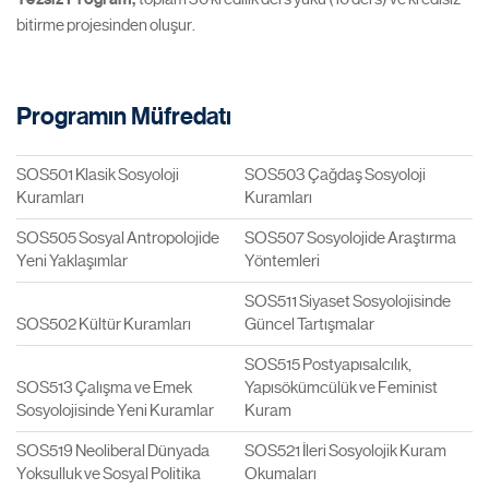
bitirme projesinden oluşur.
Programın Müfredatı
SOS501 Klasik Sosyoloji
SOS503 Çağdaş Sosyoloji
Kuramları
Kuramları
SOS505 Sosyal Antropolojide
SOS507 Sosyolojide Araştırma
Yeni Yaklaşımlar
Yöntemleri
SOS511 Siyaset Sosyolojisinde
SOS502 Kültür Kuramları
Güncel Tartışmalar
SOS515 Postyapısalcılık,
SOS513 Çalışma ve Emek
Yapısökümcülük ve Feminist
Sosyolojisinde Yeni Kuramlar
Kuram
SOS519 Neoliberal Dünyada
SOS521 İleri Sosyolojik Kuram
Yoksulluk ve Sosyal Politika
Okumaları