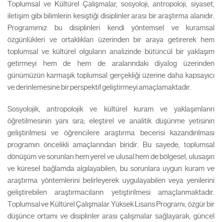
Toplumsal ve Kültürel Çalışmalar, sosyoloji, antropoloji, siyaset,
iletişim gibi bilimlerin kesiştiği disiplinler arası bir araştırma alanıdır.
Programımız bu disiplinleri kendi yöntemsel ve kuramsal
özgünlükleri ve ortaklıkları üzerinden bir araya getirerek hem
toplumsal ve kültürel olguların analizinde bütüncül bir yaklaşım
getirmeyi hem de hem de aralarındaki diyalog üzerinden
günümüzün karmaşık toplumsal gerçekliği üzerine daha kapsayıcı
ve derinlemesine bir perspektif geliştirmeyi amaçlamaktadır.
Sosyolojik, antropolojik ve kültürel kuram ve yaklaşımların
öğretilmesinin yanı sıra; eleştirel ve analitik düşünme yetisinin
geliştirilmesi ve öğrencilere araştırma becerisi kazandırılması
programın öncelikli amaçlarından biridir. Bu sayede, toplumsal
dönüşüm ve sorunları hem yerel ve ulusal hem de bölgesel, ulusaşırı
ve küresel bağlamda algılayabilen, bu sorunlara uygun kuram ve
araştırma yöntemlerini belirleyerek uygulayabilen veya yenilerini
geliştirebilen araştırmacıların yetiştirilmesi amaçlanmaktadır.
Toplumsal ve Kültürel Çalışmalar Yüksek Lisans Programı, özgür bir
düşünce ortamı ve disiplinler arası çalışmalar sağlayarak, güncel