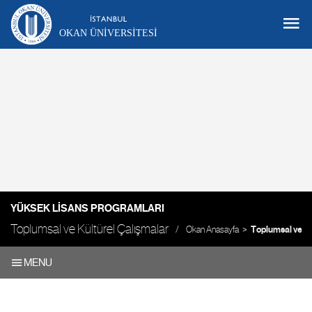
OKAN ÜNIVERSITESI
YÜKSEK LISANS PROGRAMLARI
Toplumsal ve Kültürel Çalışmalar
Okan Anasayfa
Toplumsal ve Kü
MENU