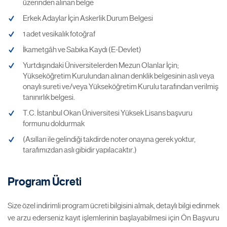
üzerinden alınan belge
Erkek Adaylar İçin Askerlik Durum Belgesi
1 adet vesikalık fotoğraf
İkametgâh ve Sabıka Kaydı (E-Devlet)
Yurtdışındaki Üniversitelerden Mezun Olanlar İçin;
Yükseköğretim Kurulundan alınan denklik belgesinin aslı veya
onaylı sureti ve/veya Yükseköğretim Kurulu tarafından verilmiş
tanınırlık belgesi.
T.C. İstanbul Okan Üniversitesi Yüksek Lisans başvuru
formunu doldurmak
(Asılları ile gelindiği takdirde noter onayına gerek yoktur,
tarafımızdan aslı gibidir yapılacaktır.)
Program Ücreti
Size özel indirimli program ücreti bilgisini almak, detaylı bilgi edinmek
ve arzu ederseniz kayıt işlemlerinin başlayabilmesi için Ön Başvuru