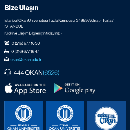
Bize Ulaşın
İstanbul Okan Üniversitesi Tuzla Kampüsü, 34959 Akfırat - Tuzla /
İSTANBUL
Kroki ve Ulaşım Bilgileri için tıklayınız. ›
0 (216) 677 16 30
0 (216) 677 16 47
okan@okan.edu.tr
OKAN
444
(6526)