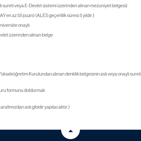
lı sureti veya E-Devlet sistemi üzerinden alınan mezuniyet belgesi)
Y en az 55 puan) (ALES geçerlilik süresi 5 yıldır.)
niversite onaylı.
vlet üzerinden alınan belge
Yükseköğretim Kurulundan alınan denklik belgesinin aslı veya onaylı sure
şvuru formunu doldurmak
tarafımızdan aslı gibidir yapılacaktır.)