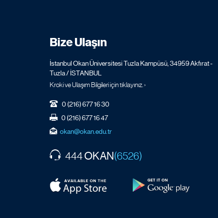
Bize Ulaşın
İstanbul Okan Üniversitesi Tuzla Kampüsü, 34959 Akfırat -
Tuzla / İSTANBUL
Kroki ve Ulaşım Bilgileri için tıklayınız. ›
0 (216) 677 16 30
0 (216) 677 16 47
okan@okan.edu.tr
OKAN
444
(6526)