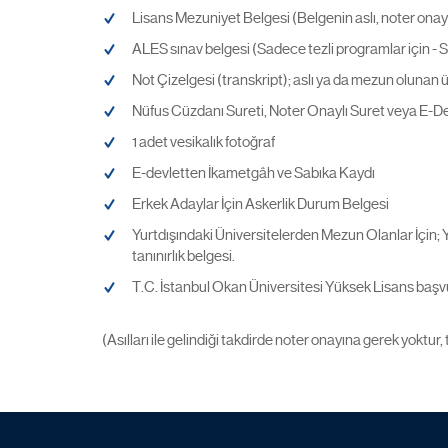
Lisans Mezuniyet Belgesi (Belgenin aslı, noter onay
ALES sınav belgesi (Sadece tezli programlar için - SA
Not Çizelgesi (transkript); aslı ya da mezun olunan ü
Nüfus Cüzdanı Sureti, Noter Onaylı Suret veya E-De
1 adet vesikalık fotoğraf
E-devletten İkametgâh ve Sabıka Kaydı
Erkek Adaylar İçin Askerlik Durum Belgesi
Yurtdışındaki Üniversitelerden Mezun Olanlar İçin; 
tanınırlık belgesi.
T.C. İstanbul Okan Üniversitesi Yüksek Lisans ba
(Asılları ile gelindiği takdirde noter onayına gerek yoktur, 