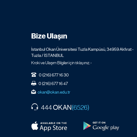
Bize Ulaşın
İstanbul Okan Üniversitesi Tuzla Kampüsü, 34959 Akfırat -
Tuzla / İSTANBUL
Kroki ve Ulaşım Bilgileri için tıklayınız. ›
0 (216) 677 16 30
0 (216) 677 16 47
okan@okan.edu.tr
OKAN
444
(6526)