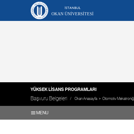
OKAN ÜNIVERSITESI
YÜKSEK LISANS PROGRAMLARI
Başvuru Belgeleri
Okan Anasayfa
Otomotiv Mekatroniği v
MENU