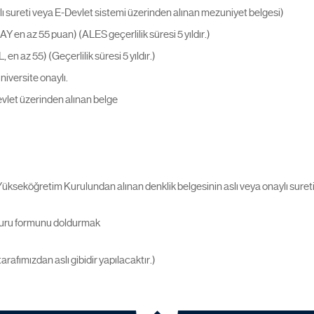
lı sureti veya E-Devlet sistemi üzerinden alınan mezuniyet belgesi)
Y en az 55 puan) (ALES geçerlilik süresi 5 yıldır.)
n az 55) (Geçerlilik süresi 5 yıldır.)
niversite onaylı.
vlet üzerinden alınan belge
Yükseköğretim Kurulundan alınan denklik belgesinin aslı veya onaylı sure
şvuru formunu doldurmak
tarafımızdan aslı gibidir yapılacaktır.)