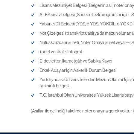
Lisans Mezuniyet Belgesi (Belgenin aslı, noter onay
ALES sınav belgesi (Sadece tezli programlar için - SA
Yabancı Dil Belgesi (YDS, e-YDS, YÖKDİL, e-YÖKDİL, e
Not Çizelgesi (transkript); aslı ya da mezun olunan ü
Nüfus Cüzdanı Sureti, Noter Onaylı Suret veya E-De
1 adet vesikalık fotoğraf
E-devletten İkametgâh ve Sabıka Kaydı
Erkek Adaylar İçin Askerlik Durum Belgesi
Yurtdışındaki Üniversitelerden Mezun Olanlar İçin; 
tanınırlık belgesi.
T.C. İstanbul Okan Üniversitesi Yüksek Lisans ba
(Asılları ile gelindiği takdirde noter onayına gerek yoktur, 