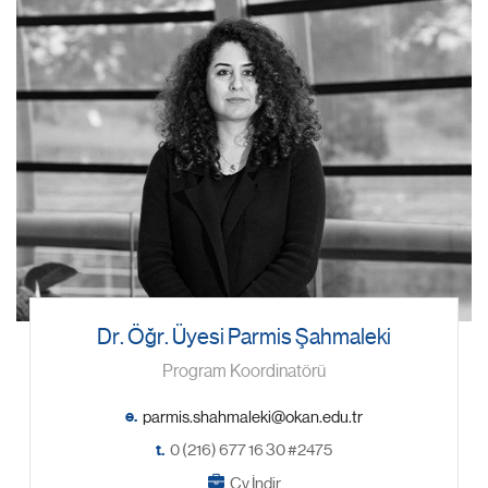
Dr. Öğr. Üyesi Parmis Şahmaleki
Program Koordinatörü
e.
t.
0 (216) 677 16 30 #2475
Cv İndir