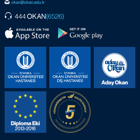
okan@okan.edu.tr
OKAN
444
(6526)