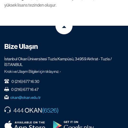
yüksek lisans tezinden oluşur.
Bize Ulaşın
İstanbul Okan Üniversitesi Tuzla Kampüsü, 34959 Akfırat - Tuzla /
İSTANBUL
Kroki ve Ulaşım Bilgileri için tıklayınız. ›
0 (216) 677 16 30
0 (216) 677 16 47
okan@okan.edu.tr
OKAN
444
(6526)