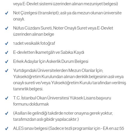
veya E-Devlet sistemi üzerinden alınan mezuniyet belgesi)
Not Çizelgesi (transkript); aslı ya da mezun olunan üniversite
onaylı.
Nüfus Cüzdanı Sureti, Noter Onaylı Suret veya E-Devlet
üzerinden alınan belge
1 adet vesikalık fotoğraf
E-devletten İkametgâh ve Sabıka Kaydı
Erkek Adaylar İçin Askerlik Durum Belgesi
Yurtdışındaki Üniversitelerden Mezun Olanlar İçin;
Yükseköğretim Kurulundan alınan denklik belgesinin aslı veya
onaylı sureti ve/veya Yükseköğretim Kurulu tarafından verilmiş
tanınırlık belgesi.
T.C. İstanbul Okan Üniversitesi Yüksek Lisans başvuru
formunu doldurmak
(Asılları ile gelindiği takdirde noter onayına gerek yoktur,
tarafımızdan aslı gibidir yapılacaktır.)
ALES sınav belgesi (Sadece tezli programlar için - EA en az 55