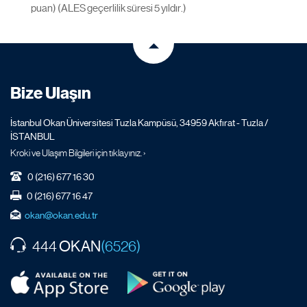
puan) (ALES geçerlilik süresi 5 yıldır.)
Bize Ulaşın
İstanbul Okan Üniversitesi Tuzla Kampüsü, 34959 Akfırat - Tuzla /
İSTANBUL
Kroki ve Ulaşım Bilgileri için tıklayınız. ›
0 (216) 677 16 30
0 (216) 677 16 47
okan@okan.edu.tr
OKAN
444
(6526)