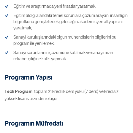
Eğitim ve araştırmada yeni fırsatlar yaratmak,
Eğitim aldığı alandaki temel sorunlara çözüm arayan, insanlığın
bilgi ufkunu genişletecek geleceğin akademisyen altyapısını
yaratmak,
Sanayi kuruluşlarındaki olgun mühendislerin bilgilerini bu
program ile yenilemek,
Sanayi sorunlarının çözümüne katılmak ve sanayimizin
rekabetçiliğine katkı yapmak.
Programın Yapısı
Tezli Program
, toplam 21 kredilik ders yükü (7 ders) ve kredisiz
yüksek lisans tezinden oluşur.
Programın Müfredatı