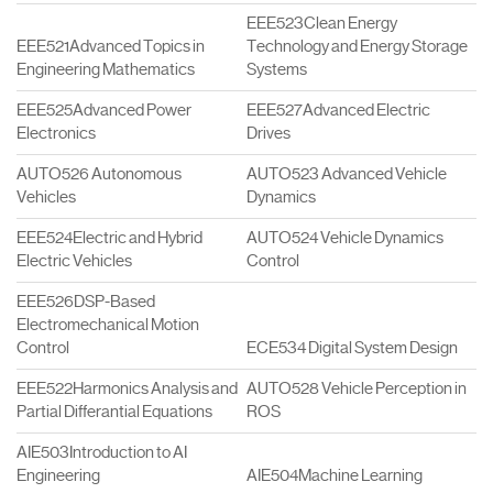
EEE523Clean Energy
EEE521Advanced Topics in
Technology and Energy Storage
Engineering Mathematics
Systems
EEE525Advanced Power
EEE527Advanced Electric
Electronics
Drives
AUTO526 Autonomous
AUTO523 Advanced Vehicle
Vehicles
Dynamics
EEE524Electric and Hybrid
AUTO524 Vehicle Dynamics
Electric Vehicles
Control
EEE526DSP-Based
Electromechanical Motion
Control
ECE534 Digital System Design
EEE522Harmonics Analysis and
AUTO528 Vehicle Perception in
Partial Differantial Equations
ROS
AIE503Introduction to AI
Engineering
AIE504Machine Learning