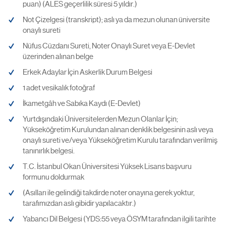
puan) (ALES geçerlilik süresi 5 yıldır.)
Not Çizelgesi (transkript); aslı ya da mezun olunan üniversite
onaylı sureti
Nüfus Cüzdanı Sureti, Noter Onaylı Suret veya E-Devlet
üzerinden alınan belge
Erkek Adaylar İçin Askerlik Durum Belgesi
1 adet vesikalık fotoğraf
İkametgâh ve Sabıka Kaydı (E-Devlet)
Yurtdışındaki Üniversitelerden Mezun Olanlar İçin;
Yükseköğretim Kurulundan alınan denklik belgesinin aslı veya
onaylı sureti ve/veya Yükseköğretim Kurulu tarafından verilmiş
tanınırlık belgesi.
T.C. İstanbul Okan Üniversitesi Yüksek Lisans başvuru
formunu doldurmak
(Asılları ile gelindiği takdirde noter onayına gerek yoktur,
tarafımızdan aslı gibidir yapılacaktır.)
Yabancı Dil Belgesi (YDS:55 veya ÖSYM tarafından ilgili tarihte