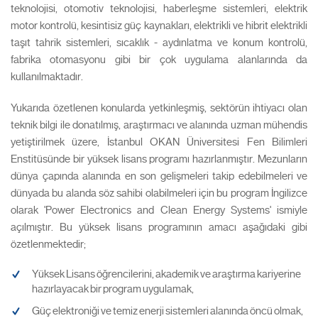
teknolojisi, otomotiv teknolojisi, haberleşme sistemleri, elektrik
motor kontrolü, kesintisiz güç kaynakları, elektrikli ve hibrit elektrikli
taşıt tahrik sistemleri, sıcaklık - aydınlatma ve konum kontrolü,
fabrika otomasyonu gibi bir çok uygulama alanlarında da
kullanılmaktadır.
Yukarıda özetlenen konularda yetkinleşmiş, sektörün ihtiyacı olan
teknik bilgi ile donatılmış, araştırmacı ve alanında uzman mühendis
yetiştirilmek üzere, İstanbul OKAN Üniversitesi Fen Bilimleri
Enstitüsünde bir yüksek lisans programı hazırlanmıştır. Mezunların
dünya çapında alanında en son gelişmeleri takip edebilmeleri ve
dünyada bu alanda söz sahibi olabilmeleri için bu program İngilizce
olarak 'Power Electronics and Clean Energy Systems' ismiyle
açılmıştır. Bu yüksek lisans programının amacı aşağıdaki gibi
özetlenmektedir;
Yüksek Lisans öğrencilerini, akademik ve araştırma kariyerine
hazırlayacak bir program uygulamak,
Güç elektroniği ve temiz enerji sistemleri alanında öncü olmak,