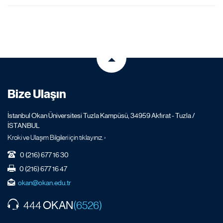
Bize Ulaşın
İstanbul Okan Üniversitesi Tuzla Kampüsü, 34959 Akfırat - Tuzla /
İSTANBUL
Kroki ve Ulaşım Bilgileri için tıklayınız. ›
0 (216) 677 16 30
0 (216) 677 16 47
okan@okan.edu.tr
OKAN
444
(6526)