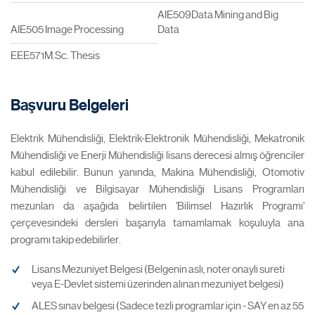
AIE509Data Mining and Big
AIE505 Image Processing
Data
EEE571M.Sc. Thesis
Başvuru Belgeleri
Elektrik Mühendisliği, Elektrik-Elektronik Mühendisliği, Mekatronik
Mühendisliği ve Enerji Mühendisliği lisans derecesi almış öğrenciler
kabul edilebilir. Bunun yanında, Makina Mühendisliği, Otomotiv
Mühendisliği ve Bilgisayar Mühendisliği Lisans Programları
mezunları da aşağıda belirtilen 'Bilimsel Hazırlık Programı'
çerçevesindeki dersleri başarıyla tamamlamak koşuluyla ana
programı takip edebilirler.
Lisans Mezuniyet Belgesi (Belgenin aslı, noter onaylı sureti
veya E-Devlet sistemi üzerinden alınan mezuniyet belgesi)
ALES sınav belgesi (Sadece tezli programlar için - SAY en az 55