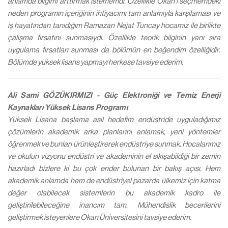
anlamda bilgimi arttırmak istememdi. Özellikle Okan’ı seçmemdeki
neden programın içeriğinin ihtiyacımı tam anlamıyla karşılaması ve
iş hayatından tanıdığım Ramazan Nejat Tuncay hocamız ile birlikte
çalışma fırsatını sunmasıydı. Özellikle teorik bilginin yanı sıra
uygulama fırsatları sunması da bölümün en beğendim özelliğidir.
Bölümde yüksek lisans yapmayı herkese tavsiye ederim.
Ali Sami GÖZÜKIRMIZI - Güç Elektroniği ve Temiz Enerji
Kaynakları Yüksek Lisans Programı
Yüksek Lisana başlama asıl hedefim endüstride uyguladığımız
çözümlerin akademik arka planlarını anlamak, yeni yöntemler
öğrenmek ve bunları ürünleştirerek endüstriye sunmak. Hocalarımız
ve okulun vizyonu endüstri ve akademinin el sıkışabildiği bir zemin
hazırladı bizlere ki bu çok ender bulunan bir bakış açısı. Hem
akademik anlamda hem de endüstriyel pazarda ülkemiz için katma
değer olabilecek sistemlerin bu akademik kadro ile
geliştirilebileceğine inancım tam. Mühendislik becerilerini
geliştirmek isteyenlere Okan Üniversitesini tavsiye ederim.