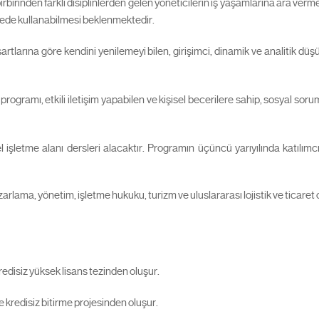
birinden farklı disiplinlerden gelen yöneticilerin iş yaşamlarına ara verm
özmede kullanabilmesi beklenmektedir.
tlarına göre kendini yenilemeyi bilen, girişimci, dinamik ve analitik düş
ogramı, etkili iletişim yapabilen ve kişisel becerilere sahip, sosyal sorum
l işletme alanı dersleri alacaktır. Programın üçüncü yarıyılında katılı
rlama, yönetim, işletme hukuku, turizm ve uluslararası lojistik ve ticare
redisiz yüksek lisans tezinden oluşur.
e kredisiz bitirme projesinden oluşur.