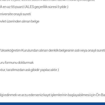
 en az 55 puan) (ALES geçerlilik süresi 5 yıldır.)
niversite onaylı sureti
vlet üzerinden alınan belge
Yükseköğretim Kurulundan alınan denklik belgesinin aslı veya onaylı sure
şvuru formunu doldurmak
tur, tarafımızdan aslı gibidir yapılacaktır.)
ı bilgi edinmek ve arzu ederseniz kayıt işlemlerinin başlayabilmesi için Ön