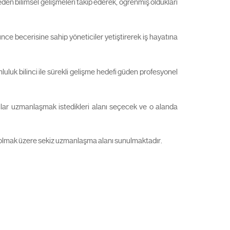
eden bilimsel gelişmeleri takip ederek, öğrenmiş oldukları
ünce becerisine sahip yöneticiler yetiştirerek iş hayatına
luluk bilinci ile sürekli gelişme hedefi güden profesyonel
mcılar uzmanlaşmak istedikleri alanı seçecek ve o alanda
t olmak üzere sekiz uzmanlaşma alanı sunulmaktadır.