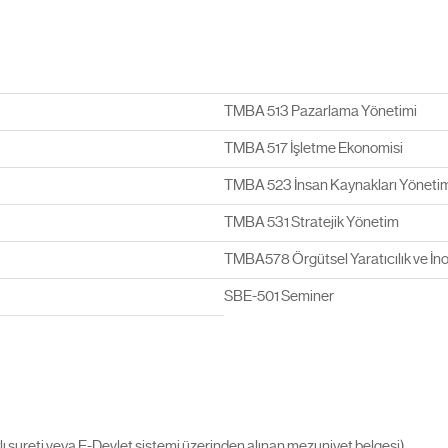
TMBA 513 Pazarlama Yönetimi
TMBA 517 İşletme Ekonomisi
TMBA 523 İnsan Kaynakları Yöneti
TMBA 531 Stratejik Yönetim
TMBA578 Örgütsel Yaratıcılık ve İn
SBE-501 Seminer
lı sureti veya E-Devlet sistemi üzerinden alınan mezuniyet belgesi)