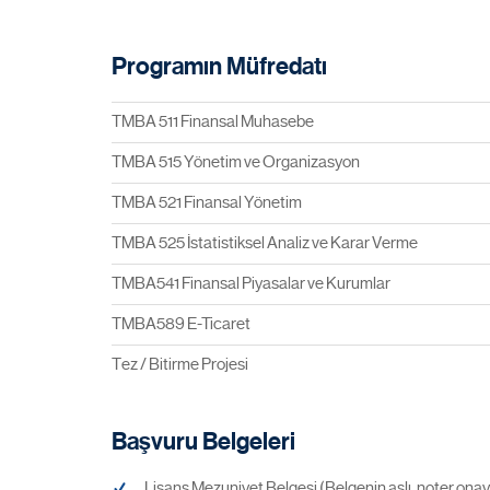
Programın Müfredatı
TMBA 511 Finansal Muhasebe
TMBA 515 Yönetim ve Organizasyon
TMBA 521 Finansal Yönetim
TMBA 525 İstatistiksel Analiz ve Karar Verme
TMBA541 Finansal Piyasalar ve Kurumlar
TMBA589 E-Ticaret
Tez / Bitirme Projesi
Başvuru Belgeleri
Lisans Mezuniyet Belgesi (Belgenin aslı, noter onay