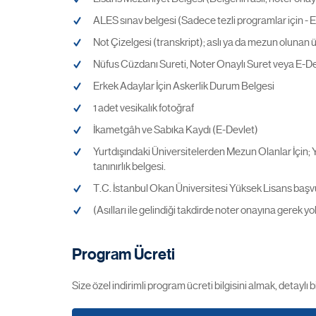
ALES sınav belgesi (Sadece tezli programlar için - EA
Not Çizelgesi (transkript); aslı ya da mezun olunan ü
Nüfus Cüzdanı Sureti, Noter Onaylı Suret veya E-De
Erkek Adaylar İçin Askerlik Durum Belgesi
1 adet vesikalık fotoğraf
İkametgâh ve Sabıka Kaydı (E-Devlet)
Yurtdışındaki Üniversitelerden Mezun Olanlar İçin; 
tanınırlık belgesi.
T.C. İstanbul Okan Üniversitesi Yüksek Lisans ba
(Asılları ile gelindiği takdirde noter onayına gerek yok
Program Ücreti
Size özel indirimli program ücreti bilgisini almak, detayl