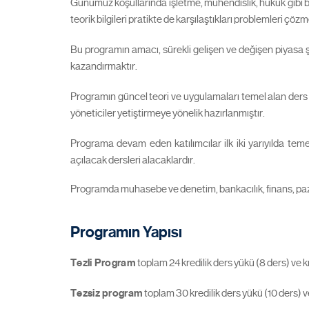
Günümüz koşullarında işletme, mühendislik, hukuk gibi bir
teorik bilgileri pratikte de karşılaştıkları problemleri ç
Bu programın amacı, sürekli gelişen ve değişen piyasa şar
kazandırmaktır.
Programın güncel teori ve uygulamaları temel alan ders pr
yöneticiler yetiştirmeye yönelik hazırlanmıştır.
Programa devam eden katılımcılar ilk iki yarıyılda teme
açılacak dersleri alacaklardır.
Programda muhasebe ve denetim, bankacılık, finans, paza
Programın Yapısı
Tezli Program
toplam 24 kredilik ders yükü (8 ders) ve k
Tezsiz program
toplam 30 kredilik ders yükü (10 ders) v