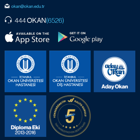
okan@okan.edu.tr
OKAN
444
(6526)