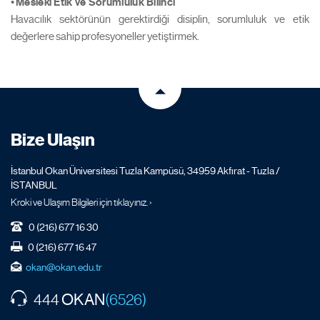
•
Mesleki Etik ve Sorumluluk Bilinci
Havacılık sektörünün gerektirdiği disiplin, sorumluluk ve etik
değerlere sahip profesyoneller yetiştirmek.
Bize Ulaşın
İstanbul Okan Üniversitesi Tuzla Kampüsü, 34959 Akfırat - Tuzla /
İSTANBUL
Kroki ve Ulaşım Bilgileri için tıklayınız. ›
0 (216) 677 16 30
0 (216) 677 16 47
okan@okan.edu.tr
OKAN
444
(6526)