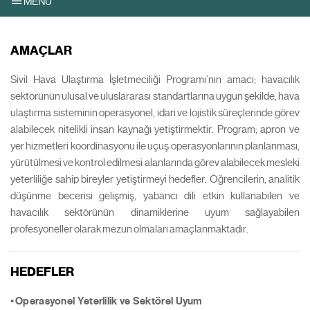
MENU
AMAÇLAR
Sivil Hava Ulaştırma İşletmeciliği Programı’nın amacı; havacılık
sektörünün ulusal ve uluslararası standartlarına uygun şekilde, hava
ulaştırma sisteminin operasyonel, idari ve lojistik süreçlerinde görev
alabilecek nitelikli insan kaynağı yetiştirmektir. Program; apron ve
yer hizmetleri koordinasyonu ile uçuş operasyonlarının planlanması,
yürütülmesi ve kontrol edilmesi alanlarında görev alabilecek mesleki
yeterliliğe sahip bireyler yetiştirmeyi hedefler. Öğrencilerin, analitik
düşünme becerisi gelişmiş, yabancı dili etkin kullanabilen ve
havacılık sektörünün dinamiklerine uyum sağlayabilen
profesyoneller olarak mezun olmaları amaçlanmaktadır.
HEDEFLER
•
Operasyonel Yeterlilik ve Sektörel Uyum