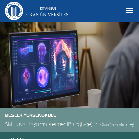
OKAN ÜNIVERSITESI
MESLEK YÜKSEKOKULU
Sivil Hava Ulaştırma İşletmeciliği (İngilizce)
Okan Anasayfa
Eğiti