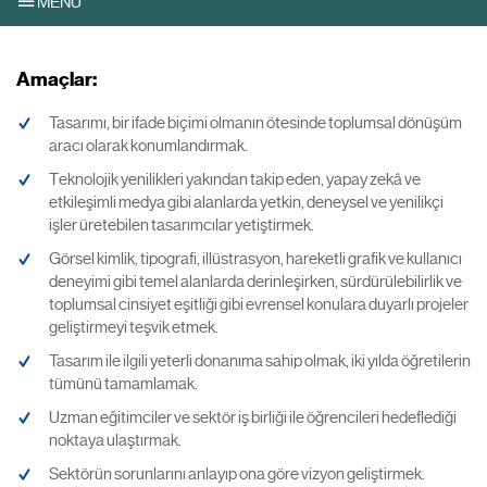
MENU
Amaçlar:
Tasarımı, bir ifade biçimi olmanın ötesinde toplumsal dönüşüm
aracı olarak konumlandırmak.
Teknolojik yenilikleri yakından takip eden, yapay zekâ ve
etkileşimli medya gibi alanlarda yetkin, deneysel ve yenilikçi
işler üretebilen tasarımcılar yetiştirmek.
Görsel kimlik, tipografi, illüstrasyon, hareketli grafik ve kullanıcı
deneyimi gibi temel alanlarda derinleşirken, sürdürülebilirlik ve
toplumsal cinsiyet eşitliği gibi evrensel konulara duyarlı projeler
geliştirmeyi teşvik etmek.
Tasarım ile ilgili yeterli donanıma sahip olmak, iki yılda öğretilerin
tümünü tamamlamak.
Uzman eğitimciler ve sektör iş birliği ile öğrencileri hedeflediği
noktaya ulaştırmak.
Sektörün sorunlarını anlayıp ona göre vizyon geliştirmek.