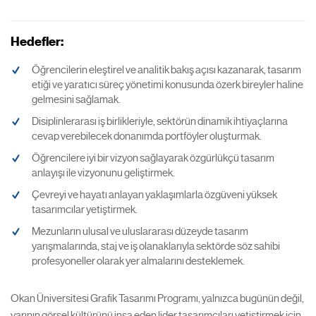
Hedefler:
Öğrencilerin eleştirel ve analitik bakış açısı kazanarak, tasarım
etiği ve yaratıcı süreç yönetimi konusunda özerk bireyler haline
gelmesini sağlamak.
Disiplinlerarası iş birlikleriyle, sektörün dinamik ihtiyaçlarına
cevap verebilecek donanımda portföyler oluşturmak.
Öğrencilere iyi bir vizyon sağlayarak özgürlükçü tasarım
anlayışı ile vizyonunu geliştirmek.
Çevreyi ve hayatı anlayan yaklaşımlarla özgüveni yüksek
tasarımcılar yetiştirmek.
Mezunların ulusal ve uluslararası düzeyde tasarım
yarışmalarında, staj ve iş olanaklarıyla sektörde söz sahibi
profesyoneller olarak yer almalarını desteklemek.
Okan Üniversitesi Grafik Tasarımı Programı, yalnızca bugünün değil,
yarının görsel kültürünü inşa eden lider tasarımcıları yetiştirmek için