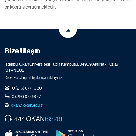
bir köprü işlevi görmektedir.
Bize Ulaşın
İstanbul Okan Üniversitesi Tuzla Kampüsü, 34959 Akfırat - Tuzla /
İSTANBUL
Kroki ve Ulaşım Bilgileri için tıklayınız. ›
0 (216) 677 16 30
0 (216) 677 16 47
okan@okan.edu.tr
OKAN
444
(6526)