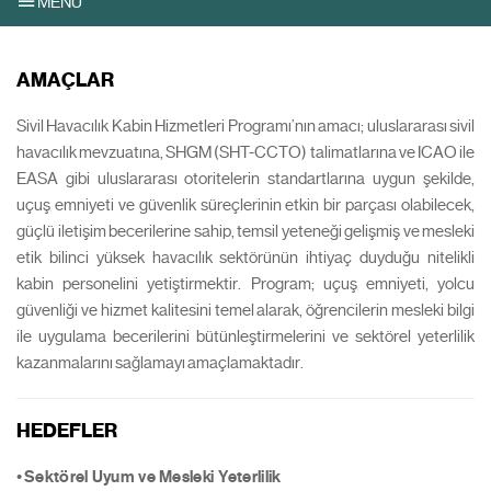
MENU
AMAÇLAR
Sivil Havacılık Kabin Hizmetleri Programı’nın amacı; uluslararası sivil
havacılık mevzuatına, SHGM (SHT-CCTO) talimatlarına ve ICAO ile
EASA gibi uluslararası otoritelerin standartlarına uygun şekilde,
uçuş emniyeti ve güvenlik süreçlerinin etkin bir parçası olabilecek,
güçlü iletişim becerilerine sahip, temsil yeteneği gelişmiş ve mesleki
etik bilinci yüksek havacılık sektörünün ihtiyaç duyduğu nitelikli
kabin personelini yetiştirmektir. Program; uçuş emniyeti, yolcu
güvenliği ve hizmet kalitesini temel alarak, öğrencilerin mesleki bilgi
ile uygulama becerilerini bütünleştirmelerini ve sektörel yeterlilik
kazanmalarını sağlamayı amaçlamaktadır.
HEDEFLER
•
Sektörel Uyum ve Mesleki Yeterlilik