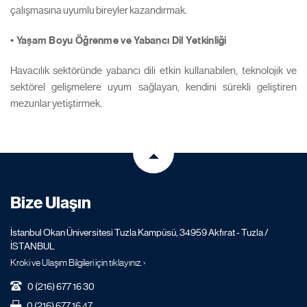
çalışmasına uyumlu bireyler kazandırmak.
• Yaşam Boyu Öğrenme ve Yabancı Dil Yetkinliği
Havacılık sektöründe yabancı dili etkin kullanabilen, teknolojik ve
sektörel gelişmelere uyum sağlayan, kendini sürekli geliştiren
mezunlar yetiştirmek.
Bize Ulaşın
İstanbul Okan Üniversitesi Tuzla Kampüsü, 34959 Akfırat - Tuzla /
İSTANBUL
Kroki ve Ulaşım Bilgileri için tıklayınız. ›
0 (216) 677 16 30
0 (216) 677 16 47