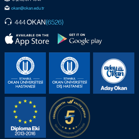
okan@okan.edu.tr
OKAN
444
(6526)