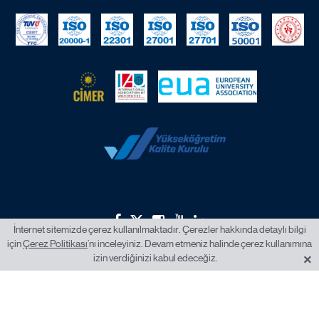
İnternet sitemizde çerez kullanılmaktadır. Çerezler hakkında detaylı bilgi
için
Çerez Politikası
’nı inceleyiniz. Devam etmeniz halinde çerez kullanımına
2026 © İstanbul Okan Üniversitesi.
×
izin verdiğinizi kabul edeceğiz.