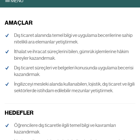
MENU
AMAÇLAR
Dış ticaret alanında temel bilgi ve uygulama becerilerine sahip
nitelikli ara elemanlar yetiştirmek.
İthalat ve ihracat süreçlerini bilen, gümrük işlemlerine hâkim
bireyler kazandırmak.
Dış ticaret süreçleri ve belgeleri konusunda uygulama becerisi
kazandırmak.
İngilizceyi mesleki alanda kullanabilen, lojistik, dış ticaret ve ilgili
sektörlerde istihdam edilebilir mezunlar yetiştirmek.
HEDEFLER
Öğrencilere dış ticaretle ilgili temel bilgi ve kavramları
kazandırmak.