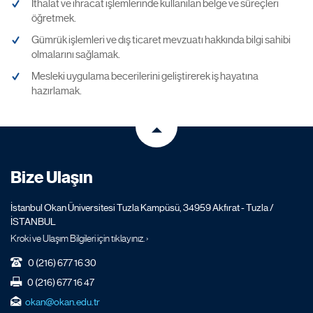
İthalat ve ihracat işlemlerinde kullanılan belge ve süreçleri
öğretmek.
Gümrük işlemleri ve dış ticaret mevzuatı hakkında bilgi sahibi
olmalarını sağlamak.
Mesleki uygulama becerilerini geliştirerek iş hayatına
hazırlamak.
Bize Ulaşın
İstanbul Okan Üniversitesi Tuzla Kampüsü, 34959 Akfırat - Tuzla /
İSTANBUL
Kroki ve Ulaşım Bilgileri için tıklayınız. ›
0 (216) 677 16 30
0 (216) 677 16 47
okan@okan.edu.tr