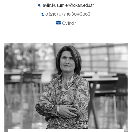
e.
t.
0 (216) 677 16 30 #3863
Cv İndir