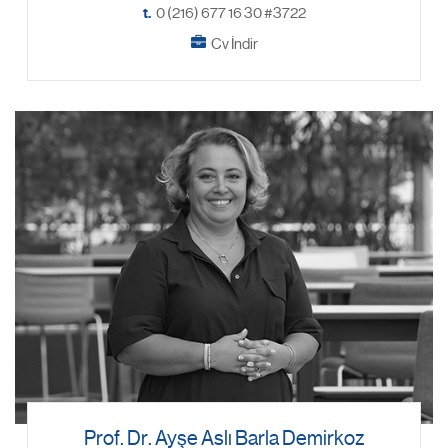
t.
0 (216) 677 16 30 #3722
Cv İndir
Prof. Dr. Ayşe Aslı Barla Demirkoz