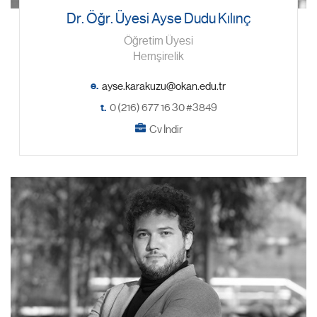
Dr. Öğr. Üyesi Ayse Dudu Kılınç
Öğretim Üyesi
Hemşirelik
e.
t.
0 (216) 677 16 30 #3849
Cv İndir