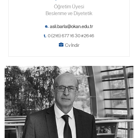
Öğretim Üyesi
Beslenme ve Diyetetik
e.
t.
0 (216) 677 16 30 #2646
Cv İndir