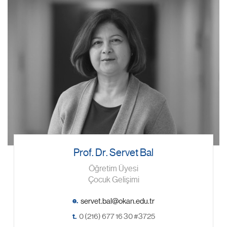
Prof. Dr. Servet Bal
Öğretim Üyesi
Çocuk Gelişimi
e.
t.
0 (216) 677 16 30 #3725