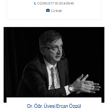
t.
0 (216) 677 16 30 #3846
Cv İndir
Dr. Öğr. Üyesi Ercan Özgül