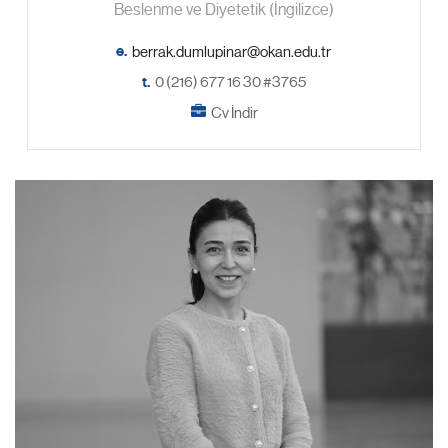
Beslenme ve Diyetetik (İngilizce)
e.
t.
0 (216) 677 16 30 #3765
Cv İndir