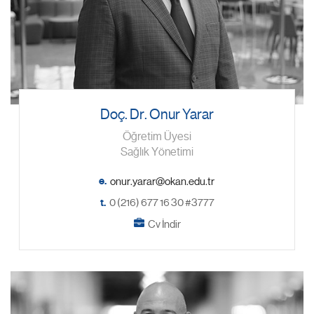
Doç. Dr. Onur Yarar
Öğretim Üyesi
Sağlık Yönetimi
e.
t.
0 (216) 677 16 30 #3777
Cv İndir