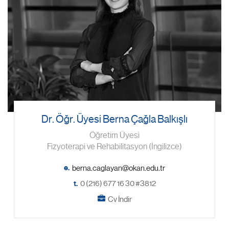
Dr. Öğr. Üyesi Berna Çağla Balkışlı
Öğretim Üyesi
Fizyoterapi ve Rehabilitasyon (İngilizce)
e.
t.
0 (216) 677 16 30 #3812
Cv İndir