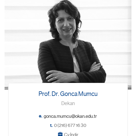
Prof. Dr. Gonca Mumcu
Dekan
e.
t.
0 (216) 677 16 30
Cv İndir