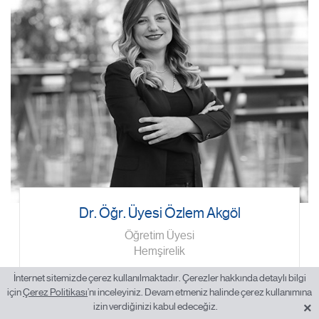
Dr. Öğr. Üyesi Özlem Akgöl
Öğretim Üyesi
Hemşirelik
İnternet sitemizde çerez kullanılmaktadır. Çerezler hakkında detaylı bilgi
e.
için
Çerez Politikası
’nı inceleyiniz. Devam etmeniz halinde çerez kullanımına
t.
0 (216) 677 16 30 #3729
×
izin verdiğinizi kabul edeceğiz.