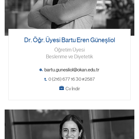
Dr. Öğr. Üyesi Bartu Eren Güneşliol
Öğretim Üyesi
Beslenme ve Diyetetik
e.
t.
0 (216) 677 16 30 #2587
Cv İndir