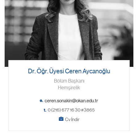
Dr. Öğr. Üyesi Ceren Aycanoğlu
Bölüm Başkanı
Hemşirelik
e.
t.
0 (216) 677 16 30 #3865
Cv İndir