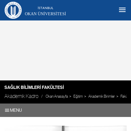
OKAN ÜNIVERSITESI
SAĞLIK BILIMLERI FAKÜLTESI
Akademik Kadro
Okan Anasayfa
Eğitim
Akademik Birimler
Fakülte
MENU