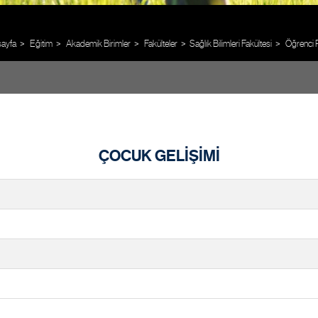
ayfa
Eğitim
Akademik Birimler
Fakülteler
Sağlık Bilimleri Fakültesi
Öğrenci P
ÇOCUK GELİŞİMİ