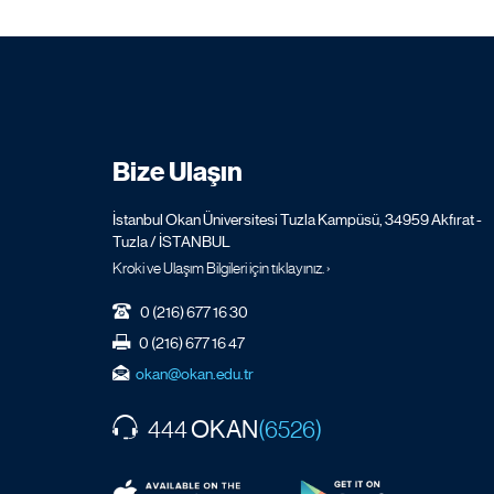
Bize Ulaşın
İstanbul Okan Üniversitesi Tuzla Kampüsü, 34959 Akfırat -
Tuzla / İSTANBUL
Kroki ve Ulaşım Bilgileri için tıklayınız. ›
0 (216) 677 16 30
0 (216) 677 16 47
okan@okan.edu.tr
OKAN
444
(6526)