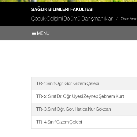
SAĞLIK BILIMLERI FAKÜLTESI
Çocuk Gelişimi Bölümü Danışmanlıkları
Okan Anas
MENU
TR- 1.Sınıf Öğr. Gör. Gizem Çelebi
TR- 2. Sınıf Dr. Öğr. Üyesi Zeynep Şebnem Kurt
TR- 3.Sınıf Öğr. Gör. Hatica Nur Gökcan
TR- 4.Sınıf Gizem Çelebi