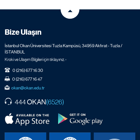
Bize Ulaşın
İstanbul Okan Üniversitesi Tuzla Kampüsü, 34959 Akfırat - Tuzla /
İSTANBUL
Kroki ve Ulaşım Bilgileri için tıklayınız. ›
0 (216) 677 16 30
0 (216) 677 16 47
okan@okan.edu.tr
OKAN
444
(6526)