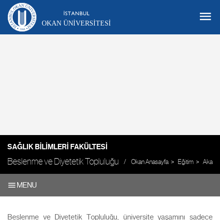
OKAN ÜNIVERSITESI
SAĞLIK BILIMLERI FAKÜLTESI
Beslenme ve Diyetetik Topluluğu
Okan Anasayfa
Eğitim
Akadem
MENU
Beslenme ve Diyetetik Topluluğu, üniversite yaşamını sadece