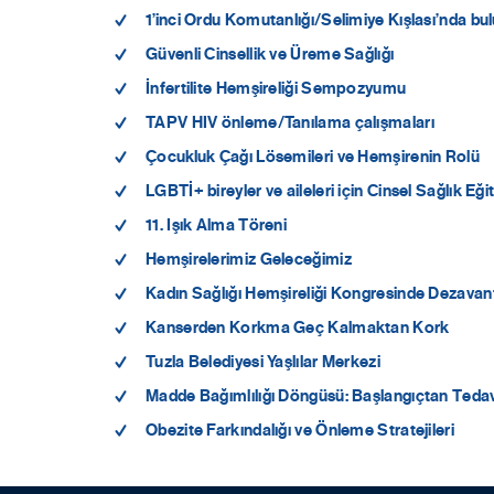
1’inci Ordu Komutanlığı/Selimiye Kışlası’nda bu
Güvenli Cinsellik ve Üreme Sağlığı
İnfertilite Hemşireliği Sempozyumu
TAPV HIV önleme/Tanılama çalışmaları
Çocukluk Çağı Lösemileri ve Hemşirenin Rolü
LGBTİ+ bireyler ve aileleri için Cinsel Sağlık Eği
11. Işık Alma Töreni
Hemşirelerimiz Geleceğimiz
Kadın Sağlığı Hemşireliği Kongresinde Dezavant
Kanserden Korkma Geç Kalmaktan Kork
Tuzla Belediyesi Yaşlılar Merkezi
Madde Bağımlılığı Döngüsü: Başlangıçtan Teda
Obezite Farkındalığı ve Önleme Stratejileri