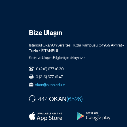
Bize Ulaşın
İstanbul Okan Üniversitesi Tuzla Kampüsü, 34959 Akfırat -
Tuzla / İSTANBUL
Kroki ve Ulaşım Bilgileri için tıklayınız. ›
0 (216) 677 16 30
0 (216) 677 16 47
okan@okan.edu.tr
OKAN
444
(6526)