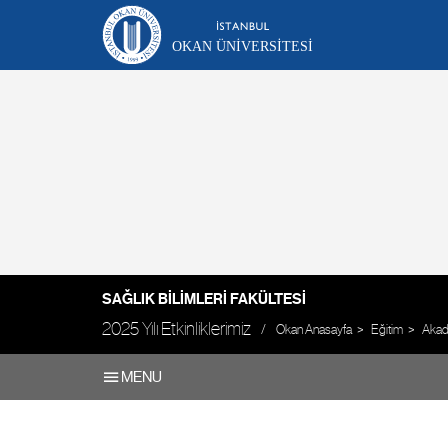
OKAN ÜNIVERSITESI
SAĞLIK BILIMLERI FAKÜLTESI
2025 Yılı Etkinliklerimiz
Okan Anasayfa
Eğitim
Akade
MENU