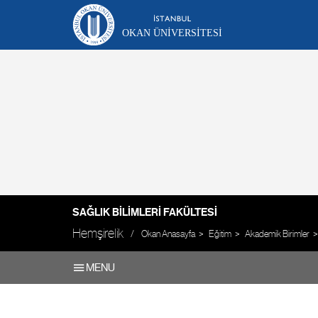
OKAN ÜNIVERSITESI
SAĞLIK BILIMLERI FAKÜLTESI
Hemşirelik
Okan Anasayfa
Eğitim
Akademik Birimler
MENU