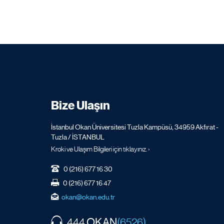
Bize Ulaşın
İstanbul Okan Üniversitesi Tuzla Kampüsü, 34959 Akfırat -
Tuzla / İSTANBUL
Kroki ve Ulaşım Bilgileri için tıklayınız. ›
0 (216) 677 16 30
0 (216) 677 16 47
okan@okan.edu.tr
OKAN
444
(6526)