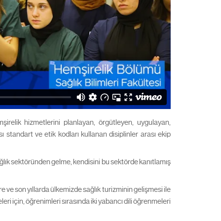
irelik hizmetlerini planlayan, örgütleyen, uygulayan,
 standart ve etik kodları kullanan disiplinler arası ekip
ağlık sektöründen gelme, kendisini bu sektörde kanıtlamış
 ve son yıllarda ülkemizde sağlık turizminin gelişmesi ile
i için, öğrenimleri sırasında iki yabancı dili öğrenmeleri