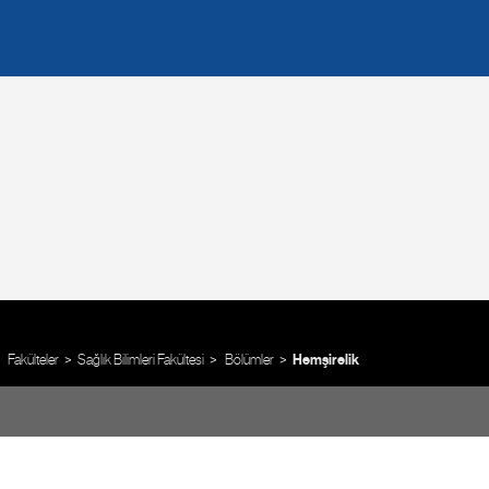
Fakülteler
Sağlık Bilimleri Fakültesi
Bölümler
Hemşirelik