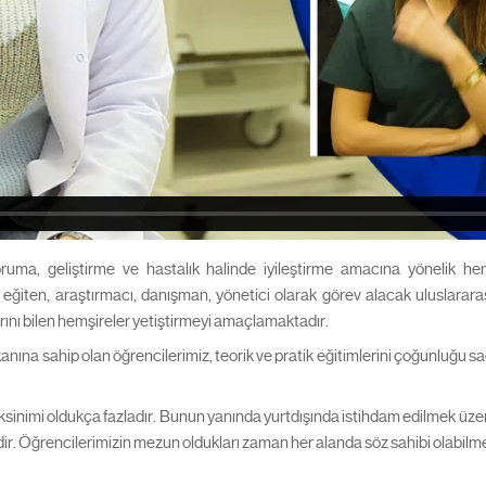
ruma, geliştirme ve hastalık halinde iyileştirme amacına yönelik hemş
 eğiten, araştırmacı, danışman, yönetici olarak görev alacak uluslararası
rını bilen hemşireler yetiştirmeyi amaçlamaktadır.
ına sahip olan öğrencilerimiz, teorik ve pratik eğitimlerini çoğunluğu s
ksinimi oldukça fazladır. Bunun yanında yurtdışında istihdam edilmek üzere
ir. Öğrencilerimizin mezun oldukları zaman her alanda söz sahibi olabilmeler