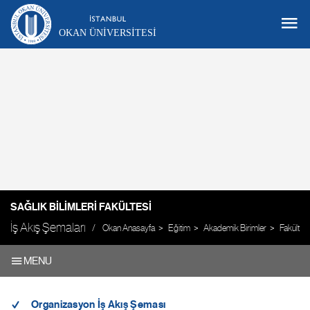
OKAN ÜNIVERSITESI
SAĞLIK BILIMLERI FAKÜLTESI
İş Akış Şemaları
Okan Anasayfa
Eğitim
Akademik Birimler
Fakültele
MENU
Organizasyon İş Akış Şeması