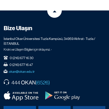
Bize Ulaşın
İstanbul Okan Üniversitesi Tuzla Kampüsü, 34959 Akfırat - Tuzla /
İSTANBUL
Kroki ve Ulaşım Bilgileri için tıklayınız. ›
0 (216) 677 16 30
0 (216) 677 16 47
okan@okan.edu.tr
OKAN
444
(6526)