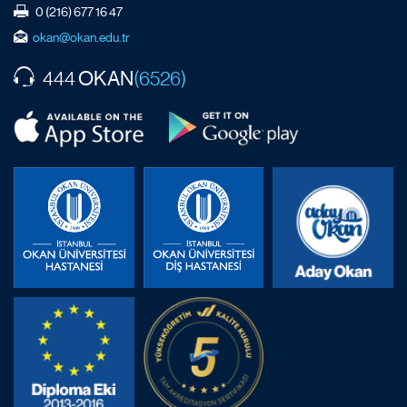
0 (216) 677 16 47
okan@okan.edu.tr
OKAN
444
(6526)