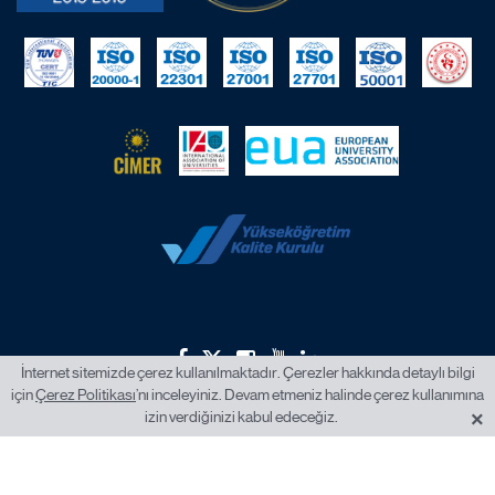
İnternet sitemizde çerez kullanılmaktadır. Çerezler hakkında detaylı bilgi
için
Çerez Politikası
’nı inceleyiniz. Devam etmeniz halinde çerez kullanımına
2026 © İstanbul Okan Üniversitesi.
×
izin verdiğinizi kabul edeceğiz.