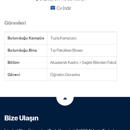
Cv İndir
Görevleri
Bulunduğu Kampüs
Tuzla Kampüsü
Bulunduğu Bina
Tıp Fakültesi Binası
Bölüm
Akademik Kadro
Sağlık Bilimleri Fakültesi
Be
Görevi
Öğretim Görevlisi
Bize Ulaşın