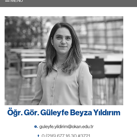
MENU
Öğr. Gör. Güleyfe Beyza Yıldırım
e.
t.
0 (216) 677 16 30 #3721