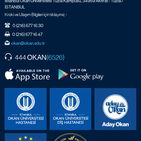
İstanbul Okan Üniversitesi Tuzla Kampüsü, 34959 Akfırat - Tuzla /
İSTANBUL
Kroki ve Ulaşım Bilgileri için tıklayınız. ›
0 (216) 677 16 30
0 (216) 677 16 47
okan@okan.edu.tr
OKAN
444
(6526)