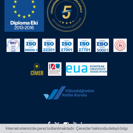
İnternet sitemizde çerez kullanılmaktadır. Çerezler hakkında detaylı bilgi