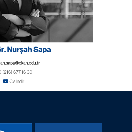
ör. Nurşah Sapa
0 (216) 677 16 30
Cv İndir