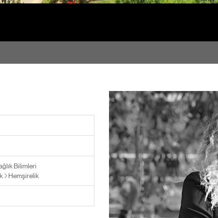
ğlık Bilimleri
k
Hemşirelik