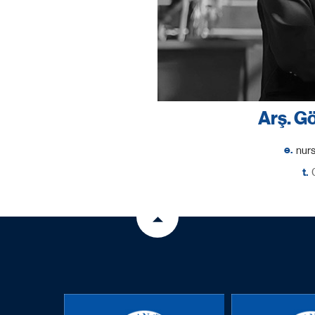
Arş. G
e.
t.