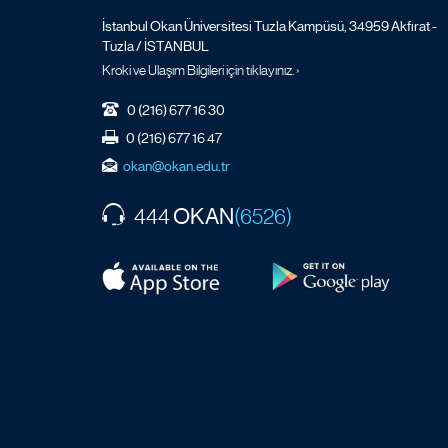
İstanbul Okan Üniversitesi Tuzla Kampüsü, 34959 Akfırat -
Tuzla / İSTANBUL
Kroki ve Ulaşım Bilgileri için tıklayınız. ›
0 (216) 677 16 30
0 (216) 677 16 47
okan@okan.edu.tr
OKAN
444
(6526)