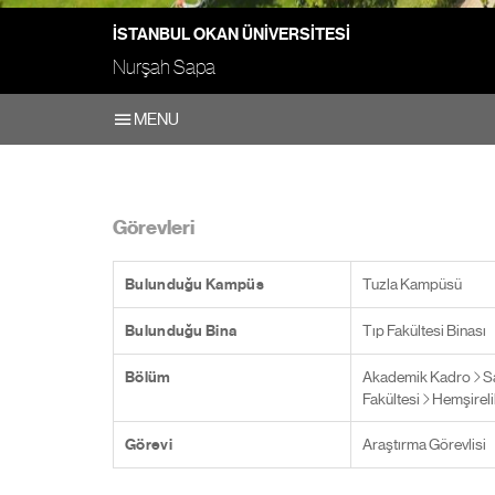
İSTANBUL OKAN ÜNIVERSITESI
Nurşah Sapa
MENU
Görevleri
Bulunduğu Kampüs
Tuzla Kampüsü
Bulunduğu Bina
Tıp Fakültesi Binası
Bölüm
Akademik Kadro
Sa
Fakültesi
Hemşireli
Görevi
Araştırma Görevlisi