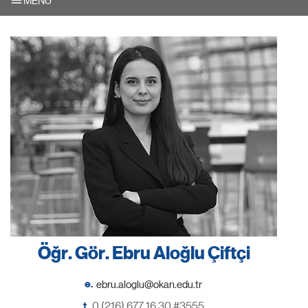
MENU
Öğr. Gör. Ebru Aloğlu Çiftçi
e.
t.
0 (216) 677 16 30 #3555