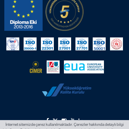
İnternet sitemizde çerez kullanılmaktadır. Çerezler hakkında detaylı bilgi