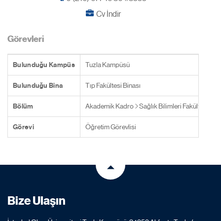
Cv İndir
Görevleri
Bulunduğu Kampüs
Tuzla Kampüsü
Bulunduğu Bina
Tıp Fakültesi Binası
Bölüm
Akademik Kadro
Sağlık Bilimleri Fakültesi
Fi
Görevi
Öğretim Görevlisi
Bize Ulaşın