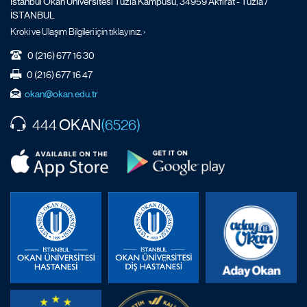
İstanbul Okan Üniversitesi Tuzla Kampüsü, 34959 Akfırat - Tuzla /
İSTANBUL
Kroki ve Ulaşım Bilgileri için tıklayınız. ›
0 (216) 677 16 30
0 (216) 677 16 47
okan@okan.edu.tr
OKAN
444
(6526)