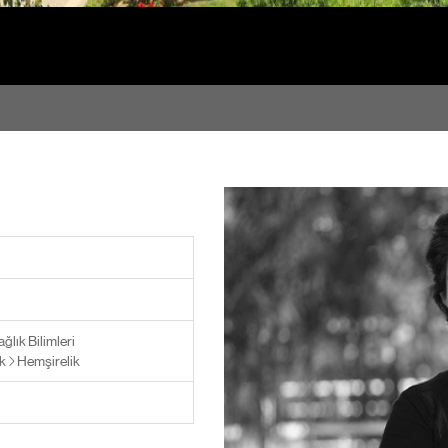
ğlık Bilimleri
k
Hemşirelik