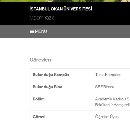
İSTANBUL OKAN ÜNIVERSITESI
Özlem Yazıcı
MENU
Görevleri
Bulunduğu Kampüs
Tuzla Kampüsü
Bulunduğu Bina
SBF Binası
Bölüm
Akademik Kadro
Sa
Fakültesi
Hemşireli
Görevi
Öğretim Üyesi