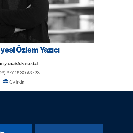
Üyesi Özlem Yazıcı
16) 677 16 30 #3723
Cv İndir