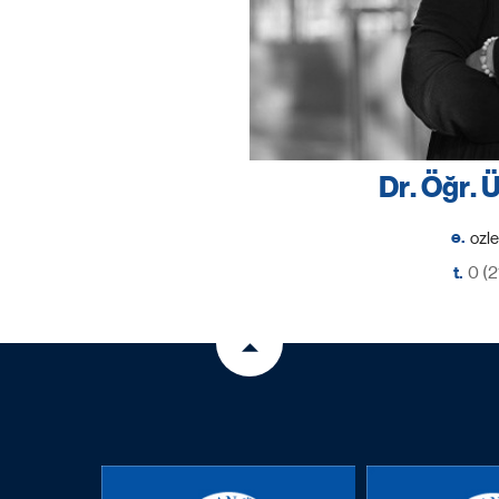
Dr. Öğr. 
e.
t.
0 (2