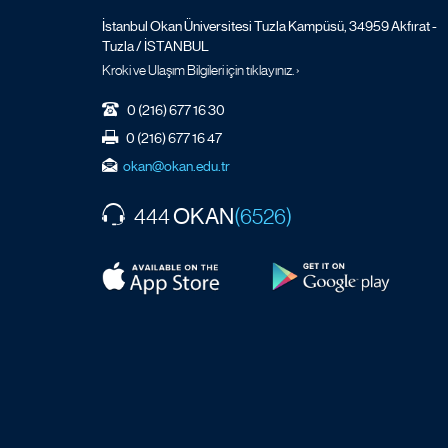
İstanbul Okan Üniversitesi Tuzla Kampüsü, 34959 Akfırat -
Tuzla / İSTANBUL
Kroki ve Ulaşım Bilgileri için tıklayınız. ›
0 (216) 677 16 30
0 (216) 677 16 47
okan@okan.edu.tr
OKAN
444
(6526)