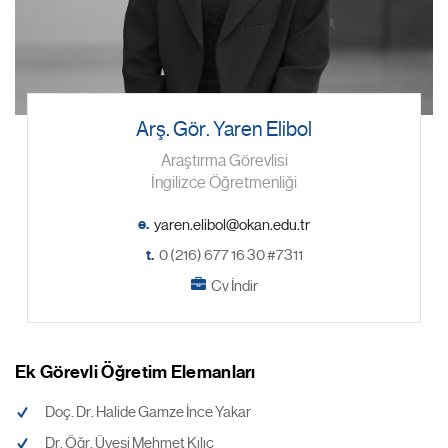
Arş. Gör. Yaren Elibol
Araştırma Görevlisi
İngilizce Öğretmenliği
e.
t.
0 (216) 677 16 30 #7311
Cv İndir
Ek Görevli Öğretim Elemanları
Doç. Dr. Halide Gamze İnce Yakar
Dr. Öğr. Üyesi Mehmet Kılıç