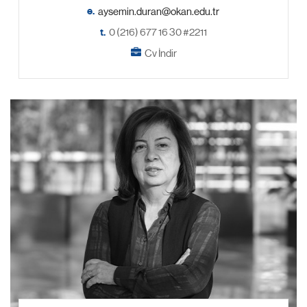
e.
t.
0 (216) 677 16 30 #2211
Cv İndir