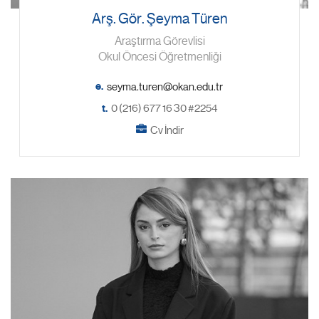
Arş. Gör. Şeyma Türen
Araştırma Görevlisi
Okul Öncesi Öğretmenliği
e.
t.
0 (216) 677 16 30 #2254
Cv İndir