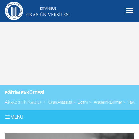
OKAN ÜNIVERSITESI
EĞITIM FAKÜLTESI
Akademik Kadro
Okan Anasayfa
Eğitim
Akademik Birimler
Fakülte
MENU