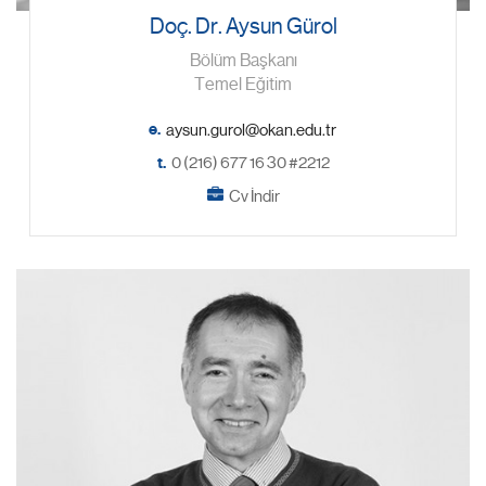
Doç. Dr. Aysun Gürol
Bölüm Başkanı
Temel Eğitim
e.
t.
0 (216) 677 16 30 #2212
Cv İndir