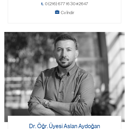
t.
0 (216) 677 16 30 #2647
Cv İndir
Dr. Öğr. Üyesi Aslan Aydoğan