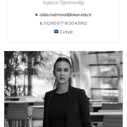
İngilizce Öğretmenliği
e.
t.
0 (216) 677 16 30 #3962
Cv İndir