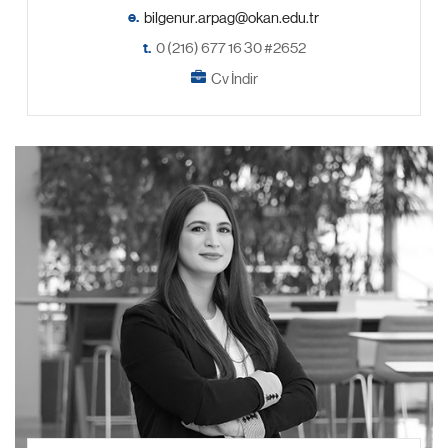
e.
t.
0 (216) 677 16 30 #2652
Cv İndir