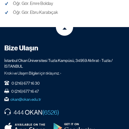
Öğr. Gör. Emre Bolday
Öğr. Gör. Ebru Karabıçak
Bize Ulaşın
İstanbul Okan Üniversitesi Tuzla Kampüsü, 34959 Akfırat - Tuzla /
İSTANBUL
Kroki ve Ulaşım Bilgileri için tıklayınız. ›
0 (216) 677 16 30
0 (216) 677 16 47
okan@okan.edu.tr
OKAN
444
(6526)