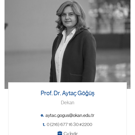
Prof. Dr. Aytaç Göğüş
Dekan
e.
t.
0 (216) 677 16 30 #2200
Cv İndir