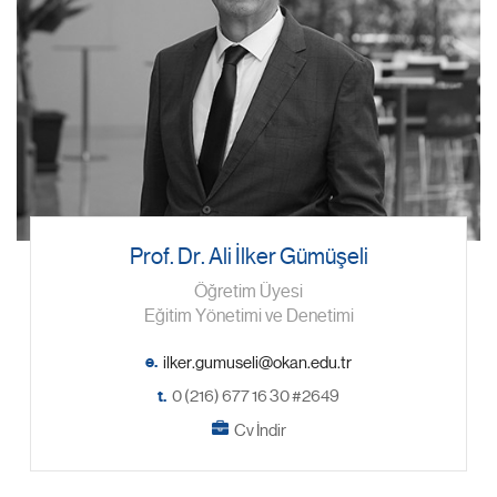
Prof. Dr. Ali İlker Gümüşeli
Öğretim Üyesi
Eğitim Yönetimi ve Denetimi
e.
t.
0 (216) 677 16 30 #2649
Cv İndir