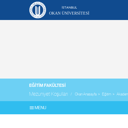
OKAN ÜNIVERSITESI
EĞITIM FAKÜLTESI
Mezuniyet Koşulları
Okan Anasayfa
Eğitim
Akademi
MENU