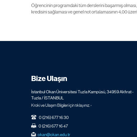
Öğrencinin programdaki tüm derslerini başarmış olması, 
kredisini sağlaması ve genel not ortalamasının 4,00 üze
Bize Ulaşın
İstanbul Okan Üniversitesi Tuzla Kampüsü, 34959 Akfırat -
Tuzla / İSTANBUL
Kroki ve Ulaşım Bilgileri için tıklayınız. ›
0 (216) 677 16 30
0 (216) 677 16 47
okan@okan.edu.tr