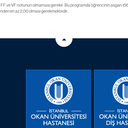
FF ve VF notunun olmaması gerekir. Bu programda öğrencinin asgari 156 kre
rinden en az 2,00 olması gerekmektedir.