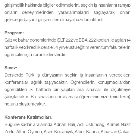
girişimcilik hakkında bilgiler edinmelerini, seçkin iş insanlarını tanıyıp
onların deneyimlerinden yararlanmalarını sağlayarak, onları
geleceğin başarılı girişimcileri olmaya hazırlamaktadır.
Program:
Güz ve bahar dönemlerinde İŞLT.222 ve BBA.222 kodları ile açılan 14
haftalık ve 2 kredilik dersler, 4 yıl ve üstü eğitim veren tüm fakültelerin
öğrencileri için zorunlu derslerdir.
Sınav:
Derslerde Türk iş dünyasının seçkin iş insanlarının verecekleri
konferanslar ağırlık taşıyacaktır. Öğrencilerin, konuşmacılardan
öğrendikleri iki haftada bir yapılan ara sınavlar ile ölçülmeye
çalışılacaktır. Bu sınavların ortalaması öğrencinin vize (mid-term)
notunu oluşturacaktır.
Konferans Katılımcıları:
Bugüne kadar aralarında Adnan Bali, Adil Üstündağ, Ahmet Nazif
Zorlu, Altan Öymen, Asım Kocabıyık, Alper Kanca, Alpaslan Çakar,