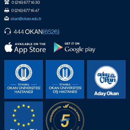
0 (216) 677 16 30
0 (216) 677 16 47
okan@okan.edu.tr
OKAN
444
(6526)