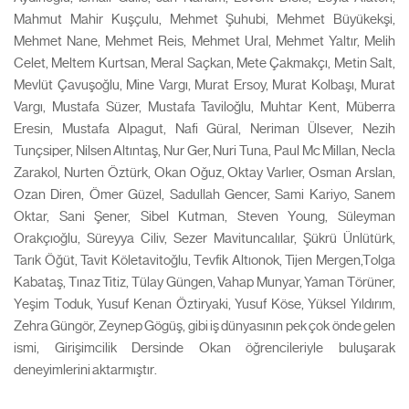
Mahmut Mahir Kuşçulu, Mehmet Şuhubi, Mehmet Büyükekşi,
Mehmet Nane, Mehmet Reis, Mehmet Ural, Mehmet Yaltır, Melih
Celet, Meltem Kurtsan, Meral Saçkan, Mete Çakmakçı, Metin Salt,
Mevlüt Çavuşoğlu, Mine Vargı, Murat Ersoy, Murat Kolbaşı, Murat
Vargı, Mustafa Süzer, Mustafa Taviloğlu, Muhtar Kent, Müberra
Eresin, Mustafa Alpagut, Nafi Güral, Neriman Ülsever, Nezih
Tunçsiper, Nilsen Altıntaş, Nur Ger, Nuri Tuna, Paul Mc Millan, Necla
Zarakol, Nurten Öztürk, Okan Oğuz, Oktay Varlıer, Osman Arslan,
Ozan Diren, Ömer Güzel, Sadullah Gencer, Sami Kariyo, Sanem
Oktar, Sani Şener, Sibel Kutman, Steven Young, Süleyman
Orakçıoğlu, Süreyya Ciliv, Sezer Mavituncalılar, Şükrü Ünlütürk,
Tarık Öğüt, Tavit Köletavitoğlu, Tevfik Altıonok, Tijen Mergen,Tolga
Kabataş, Tınaz Titiz, Tülay Güngen, Vahap Munyar, Yaman Törüner,
Yeşim Toduk, Yusuf Kenan Öztiryaki, Yusuf Köse, Yüksel Yıldırım,
Zehra Güngör, Zeynep Gögüş, gibi iş dünyasının pek çok önde gelen
ismi, Girişimcilik Dersinde Okan öğrencileriyle buluşarak
deneyimlerini aktarmıştır.