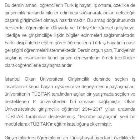
Bu dersin amacı, öğrencilerin Türk iş hayatı, iş ortamı, özellikle de
girişimcilik hakkında bilgiler edinmesi sağlanarak, onları geleceğin
başarılı girişimcileri olmaya hazırlamaktır. Bu amaç doğrultusunda
derslerde, öğrencilerin dünyada ve Türkiye’de küresel gelişmeye,
liderliğe ve girişimciliğe ilişkin bilgiler edinmeleri sağlanmaktadır.
Farklı disiplinlerde eğitim gören öğrencilerin Türk iş hayatının nasıl
geliştiğini öğrenmeleri istenmektedir. Dersin özgün yanı, Türkiye’nin
seçkin iş insanlarının kendi girişim deneyimlerini örnek tecrübeler
olarak öğrencilerle paylaşmalarıdır.
İstanbul Okan Üniversitesi Girişimcilik dersinde seçkin iş
insanlarının kendi başarı öykülerini ve deneyimlerini paylaşmaları,
üniversitenin TÜBİTAK tarafından açılan bir yarışmada seçilen ve
desteklenen 14 üniversiteden biri olmasını sağlamıştır. Okan
Üniversitesi'nde girişimcilik eğitimleri 2014-2017 yılları arasında
TÜBİTAK tarafından desteklenmiş, “tecrübe paylaşımı” yeni bir
modül olarak TÜBİTAK’ın eğitim kataloğuna eklenmiştir.
Girişimcilik dersi öğrencilerimizin Türk iş hayatı, iş ortamı, özellikle de