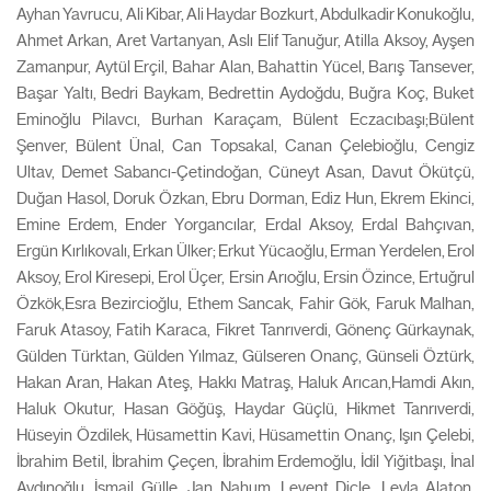
Ayhan Yavrucu, Ali Kibar, Ali Haydar Bozkurt, Abdulkadir Konukoğlu,
Ahmet Arkan, Aret Vartanyan, Aslı Elif Tanuğur, Atilla Aksoy, Ayşen
Zamanpur, Aytül Erçil, Bahar Alan, Bahattin Yücel, Barış Tansever,
Başar Yaltı, Bedri Baykam, Bedrettin Aydoğdu, Buğra Koç, Buket
Eminoğlu Pilavcı, Burhan Karaçam, Bülent Eczacıbaşı;Bülent
Şenver, Bülent Ünal, Can Topsakal, Canan Çelebioğlu, Cengiz
Ultav, Demet Sabancı-Çetindoğan, Cüneyt Asan, Davut Ökütçü,
Duğan Hasol, Doruk Özkan, Ebru Dorman, Ediz Hun, Ekrem Ekinci,
Emine Erdem, Ender Yorgancılar, Erdal Aksoy, Erdal Bahçıvan,
Ergün Kırlıkovalı, Erkan Ülker; Erkut Yücaoğlu, Erman Yerdelen, Erol
Aksoy, Erol Kiresepi, Erol Üçer, Ersin Arıoğlu, Ersin Özince, Ertuğrul
Özkök,Esra Bezircioğlu, Ethem Sancak, Fahir Gök, Faruk Malhan,
Faruk Atasoy, Fatih Karaca, Fikret Tanrıverdi, Gönenç Gürkaynak,
Gülden Türktan, Gülden Yılmaz, Gülseren Onanç, Günseli Öztürk,
Hakan Aran, Hakan Ateş, Hakkı Matraş, Haluk Arıcan,Hamdi Akın,
Haluk Okutur, Hasan Göğüş, Haydar Güçlü, Hikmet Tanrıverdi,
Hüseyin Özdilek, Hüsamettin Kavi, Hüsamettin Onanç, Işın Çelebi,
İbrahim Betil, İbrahim Çeçen, İbrahim Erdemoğlu, İdil Yiğitbaşı, İnal
Aydınoğlu, İsmail Gülle, Jan Nahum, Levent Dicle, Leyla Alaton,