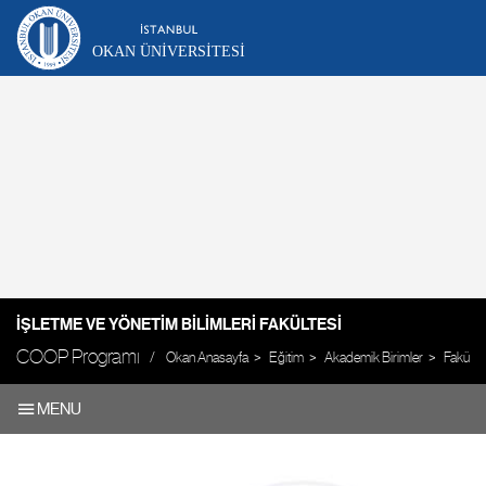
OKAN ÜNIVERSITESI
İŞLETME VE YÖNETIM BILIMLERI FAKÜLTESI
COOP Programı
Okan Anasayfa
Eğitim
Akademik Birimler
Fakültel
MENU