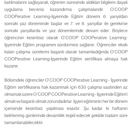
katılmalarını sağlayarak, öğrenim süresinde aldıkları bilgilere dayalı
uygulama becerisi kazandırma çalışmalarıdır. O’COOP
COOPerative Learning-İşyerinde Eğitim dönemi 6. yarıyıldan
sonraki yaz döneminde başlar ve 7. ve 8. yarıyıllar ile gerekirse
sonraki yarıyıllarda ve yaz dönemlerinde devam eder. Böylece
öğrencinin kesintisiz olarak O’COOP COOPerative Learning-
İşyerinde Eğitim programını sürdürmesi sağlanır. Öğrenciler eksik
kalan çalışma sürelerini başarılı olarak tamamladığında O’COOP
COOPerative Learning-İşyerinde Eğitim sertifikası almaya hak
kazanır.
Bölümdeki öğrenciler O’COOP COOPerative Learning - İşyerinde
Eğitim sertifikasına hak kazanmak için 630 çalışma saatinden az
olmamak üzere O’COOP COOPerative Learning - İşyerinde Eğitim'i
almak ve başarılı olmak zorundadırlar. İşyeri eğitiminin her bir dönem
içerisinde kesintisiz yapılması esastır. Şu kadar ki haftanın
belirlenmiş günlerinde devamlılık teşkil edecek şekilde toplam süre
tamamlanabilecektir.