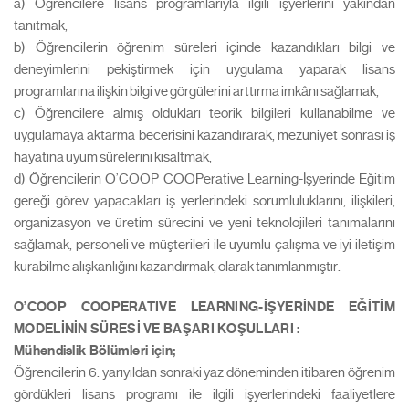
a) Öğrencilere lisans programlarıyla ilgili işyerlerini yakından
tanıtmak,
b) Öğrencilerin öğrenim süreleri içinde kazandıkları bilgi ve
deneyimlerini pekiştirmek için uygulama yaparak lisans
programlarına ilişkin bilgi ve görgülerini arttırma imkânı sağlamak,
c) Öğrencilere almış oldukları teorik bilgileri kullanabilme ve
uygulamaya aktarma becerisini kazandırarak, mezuniyet sonrası iş
hayatına uyum sürelerini kısaltmak,
d) Öğrencilerin O’COOP COOPerative Learning-İşyerinde Eğitim
gereği görev yapacakları iş yerlerindeki sorumluluklarını, ilişkileri,
organizasyon ve üretim sürecini ve yeni teknolojileri tanımalarını
sağlamak, personeli ve müşterileri ile uyumlu çalışma ve iyi iletişim
kurabilme alışkanlığını kazandırmak, olarak tanımlanmıştır.
O’COOP COOPERATIVE LEARNING-İŞYERİNDE EĞİTİM
MODELİNİN SÜRESİ VE BAŞARI KOŞULLARI :
Mühendislik Bölümleri için;
Öğrencilerin 6. yarıyıldan sonraki yaz döneminden itibaren öğrenim
gördükleri lisans programı ile ilgili işyerlerindeki faaliyetlere