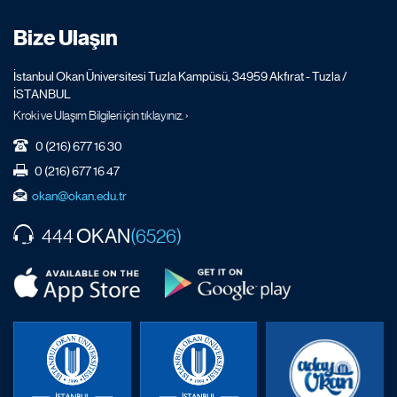
Bize Ulaşın
İstanbul Okan Üniversitesi Tuzla Kampüsü, 34959 Akfırat - Tuzla /
İSTANBUL
Kroki ve Ulaşım Bilgileri için tıklayınız. ›
0 (216) 677 16 30
0 (216) 677 16 47
okan@okan.edu.tr
OKAN
444
(6526)