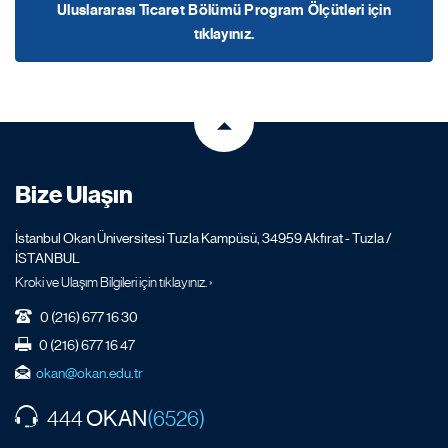
Uluslararası Ticaret Bölümü Program Ölçütleri için
tıklayınız.
Bize Ulaşın
İstanbul Okan Üniversitesi Tuzla Kampüsü, 34959 Akfırat - Tuzla /
İSTANBUL
Kroki ve Ulaşım Bilgileri için tıklayınız. ›
0 (216) 677 16 30
0 (216) 677 16 47
okan@okan.edu.tr
OKAN
444
(6526)