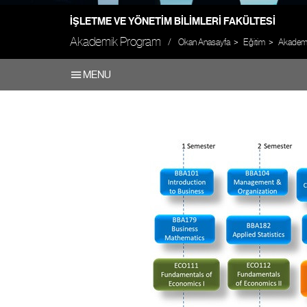
İŞLETME VE YÖNETIM BILIMLERI FAKÜLTESI
Akademik Program
Okan Anasayfa
Eğitim
Akademik
MENU