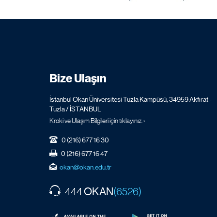
Bize Ulaşın
İstanbul Okan Üniversitesi Tuzla Kampüsü, 34959 Akfırat -
Tuzla / İSTANBUL
Kroki ve Ulaşım Bilgileri için tıklayınız. ›
0 (216) 677 16 30
0 (216) 677 16 47
okan@okan.edu.tr
OKAN
444
(6526)