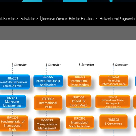
 Birimler
Fakülteler
İşletme ve Yönetim Bilimleri Fakültesi
Bölümler ve Programlar