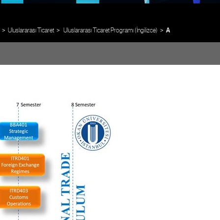
Uluslararası Ticaret
Uluslararası Ticaret Programı (İngilizce)
Akademik Program