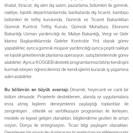
ithalat, ihracat, dış alım dış satım, pazarlama, bölümleri ile gümrük,
nakliye, lojistik departmanlarında; bankalarda dış ticaret, kambiyo
bölümleri ile teftiş kurulunda; Gümrük ve Ticaret Bakanlıkları
Gümrük Kontrol, Teftiş Kurulu, Gümrük Muhafaza, Ekonomi
Bakanlığı Uzman yardımcılığı ile, Maliye Bakanlığı, Vergi ve Gelir
İdaresi Başkanlıklarında Gelirler Kontrolör Yrd. olarak görev
yapabilirler, ayrıca gümrük müşavir yardımcılığı ayrıca çeşitli nakliye
ve lojistik şirketlerinde planlama operasyon, satış birimlerinde görev
alabilirler. Ayrıca KOSGEB destekli programlarımızı bitirip kendi işini
kurmak isteyen öğrencilerimiz de kendi işlerini kurarak iş yaşamına
adım atabilirler.
Bu bölümün en büyük avantajı:
Dinamik, heyecanlı ve canlı bir
bölüm olmasıdır. Projelerle desteklenen, alanda iyi uygulamalara
imza atmış kişilerin deneyimlerini paylaştığı toplantılar ile
zenginleşen , etkinlik ve sertifikasyon programları ile ilerleyen,
mesleki ve kişisel gelişim olanakları, bilgilendirme gezileri ile artan
vizyon. Dünya ile entegrasyon. Ticari bilgi paylaşım olanakları.
Genişleyen bir vizyon ile uluslararası ticaretin tüm inceliklerinin satır