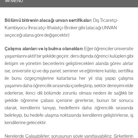
MENU
Bölümü bitirenin alacağı unvan sertifikalar:
Dış Ticaretçi-
Kambiyocu-İhracatçı-İthalatçı-Broker gibi (alacağı UNVAN
seçeceği alana göre değişecektir)
Çalışma alanları ve iş bulma olanakları:
Eğer öğrenciler üniversite
yaşamlarını aktif bir şekilde geçirir, ders dışında öğrenci kulüpleri gibi
iletişim ve yönetim becerilerini geliştirecekleri alanda görev alırlar
ise, üniversite içi ve dışı panel, seminer ve eğitimlere katılıp, sertifika
ile bunu özgeçmişlerine katarlarsa her yıl staj yapıp çalışma
yaşamını daha öğrencilik sırasında içselleştirip, sektör deneyimi elde
ederlerse, ikinci dili bölümde zorunlu olması nedeni ile sağlıklı bir
şekilde öğrenme çabası içerisine girerlerse, bunun bir sonucu
olarak, kendilerini tanıyıp, hedeflerini daha öğrencilik sırasında
belirleyip, bu hedefe ulaşma noktasında kendilerini geliştirirlerse, iş
kendilerine gelecektir.
Nerelerde Çalışabilirler; sorusunun şöyle yanıtlayabiliriz; Şirketlerin