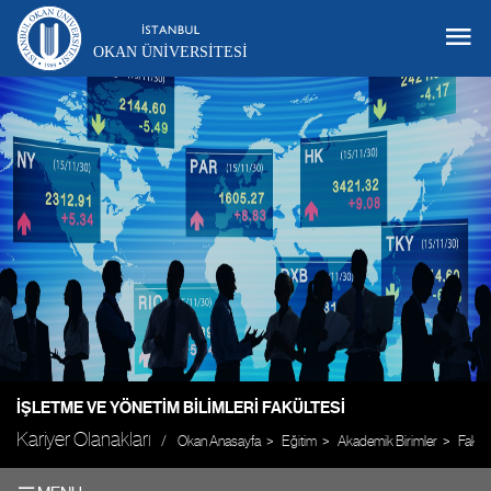
OKAN ÜNIVERSITESI
İŞLETME VE YÖNETIM BILIMLERI FAKÜLTESI
Kariyer Olanakları
Okan Anasayfa
Eğitim
Akademik Birimler
Fakült