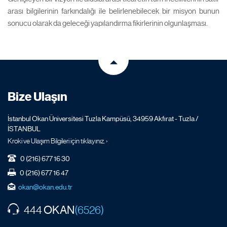
arası bilgilerinin farkındalığı ile belirlenebilecek bir misyon bunun
sonucu olarak da geleceği yapılandırma fikirlerinin olgunlaşması.
Bize Ulaşın
İstanbul Okan Üniversitesi Tuzla Kampüsü, 34959 Akfırat - Tuzla /
İSTANBUL
Kroki ve Ulaşım Bilgileri için tıklayınız. ›
0 (216) 677 16 30
0 (216) 677 16 47
okan@okan.edu.tr
OKAN
444
(6526)