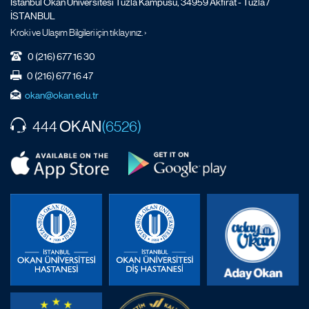
İstanbul Okan Üniversitesi Tuzla Kampüsü, 34959 Akfırat - Tuzla /
İSTANBUL
Kroki ve Ulaşım Bilgileri için tıklayınız. ›
0 (216) 677 16 30
0 (216) 677 16 47
okan@okan.edu.tr
OKAN
444
(6526)