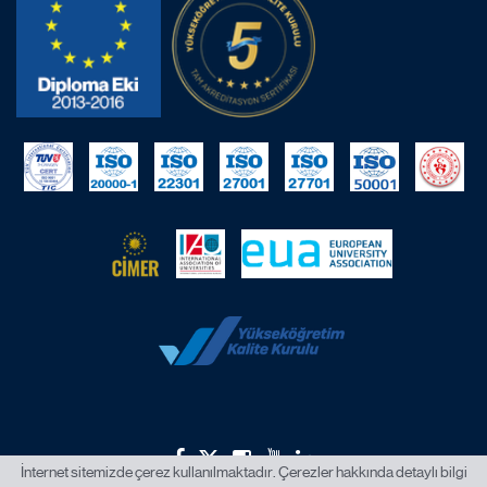
İnternet sitemizde çerez kullanılmaktadır. Çerezler hakkında detaylı bilgi