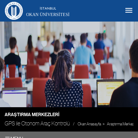
OKAN ÜNIVERSITESI
ARAŞTIRMA MERKEZLERI
GPS ile Otonom Araç Kontrolü
Okan Anasayfa
Araştırma Merkezler