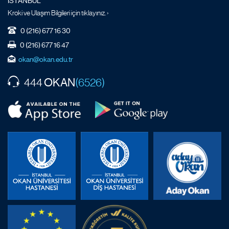
İSTANBUL
Kroki ve Ulaşım Bilgileri için tıklayınız. ›
0 (216) 677 16 30
0 (216) 677 16 47
okan@okan.edu.tr
OKAN
444
(6526)