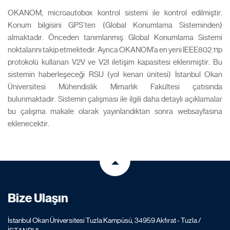
OKANOM, microautobox kontrol sistemi ile kontrol edilmiştir.
Konum bilgisini GPS’ten (Global Konumlama Sisteminden)
almaktadır. Önceden tanımlanmış Global Konumlama Sistemi
noktalarını takip etmektedir. Ayrıca OKANOM’a en yeni IEEE802.11p
protokolü kullanan V2V ve V2I iletişim kapasitesi eklenmiştir. Bu
sistemin haberleşeceği RSU (yol kenarı ünitesi) İstanbul Okan
Üniversitesi Mühendislik Mimarlık Fakültesi çatısında
bulunmaktadır. Sistemin çalışması ile ilgili daha detaylı açıklamalar
bu çalışma makale olarak yayınlandıktan sonra websayfasına
eklenecektir.
Bize Ulaşın
İstanbul Okan Üniversitesi Tuzla Kampüsü, 34959 Akfırat - Tuzla /