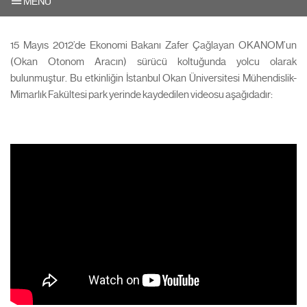
MENU
15 Mayıs 2012’de Ekonomi Bakanı Zafer Çağlayan OKANOM’un
(Okan Otonom Aracın) sürücü koltuğunda yolcu olarak
bulunmuştur. Bu etkinliğin İstanbul Okan Üniversitesi Mühendislik-
Mimarlık Fakültesi park yerinde kaydedilen videosu aşağıdadır: