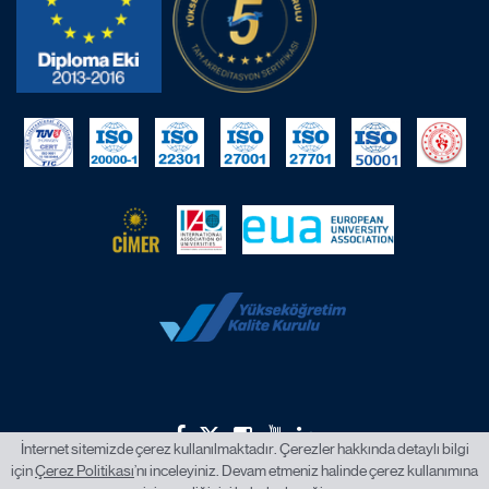
İnternet sitemizde çerez kullanılmaktadır. Çerezler hakkında detaylı bilgi
için
Çerez Politikası
’nı inceleyiniz. Devam etmeniz halinde çerez kullanımına
2026 © İstanbul Okan Üniversitesi.