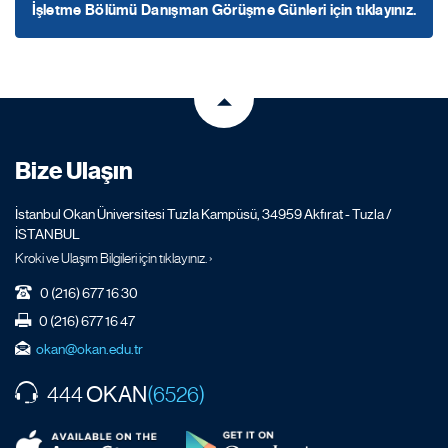
İşletme Bölümü Danışman Görüşme Günleri için tıklayınız.
Bize Ulaşın
İstanbul Okan Üniversitesi Tuzla Kampüsü, 34959 Akfırat - Tuzla /
İSTANBUL
Kroki ve Ulaşım Bilgileri için tıklayınız. ›
0 (216) 677 16 30
0 (216) 677 16 47
okan@okan.edu.tr
OKAN
444
(6526)