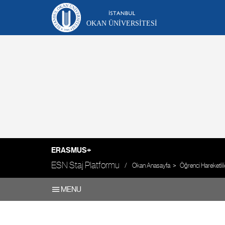
OKAN ÜNIVERSITESI
ERASMUS+
ESN Staj Platformu
Okan Anasayfa
Öğrenci Hareketlili
MENU