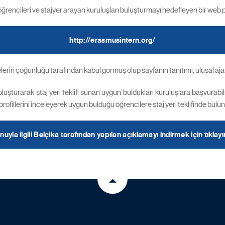
encileri ve stajyer arayan kuruluşları buluşturmayı hedefleyen bir web pla
http://erasmusintern.org/
in çoğunluğu tarafından kabul görmüş olup sayfanın tanıtımı, ulusal ajansl
 oluşturarak staj yeri teklifi sunan uygun buldukları kuruluşlara başvurabi
profillerini inceleyerek uygun bulduğu öğrencilere staj yeri teklifinde bulu
uyla ilgili Belçika tarafından yapılan açıklamayı indirmek için tıklayı