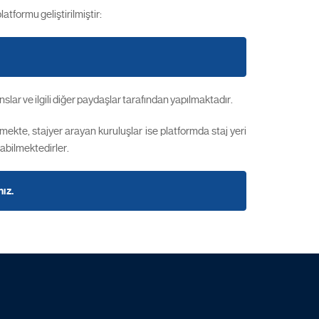
tformu geliştirilmiştir:
ar ve ilgili diğer paydaşlar tarafından yapılmaktadır.
lmekte, stajyer arayan kuruluşlar ise platformda staj yeri
nabilmektedirler.
nız.