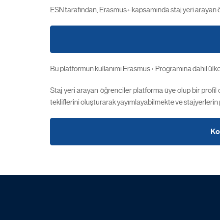
ESN tarafından, Erasmus+ kapsamında staj yeri arayan öğr
Bu platformun kullanımı Erasmus+ Programına dahil ülkeler
Staj yeri arayan öğrenciler platforma üye olup bir profil
tekliflerini oluşturarak yayımlayabilmekte ve stajyerlerin 
Kon