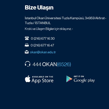
Bize Ulaşın
İstanbul Okan Üniversitesi Tuzla Kampüsü, 34959 Akfırat -
Tuzla / İSTANBUL
Kroki ve Ulaşım Bilgileri için tıklayınız. ›
0 (216) 677 16 30
0 (216) 677 16 47
okan@okan.edu.tr
OKAN
444
(6526)