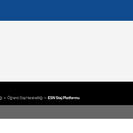
ği
Öğrenci Staj Hareketliliği
ESN Staj Platformu