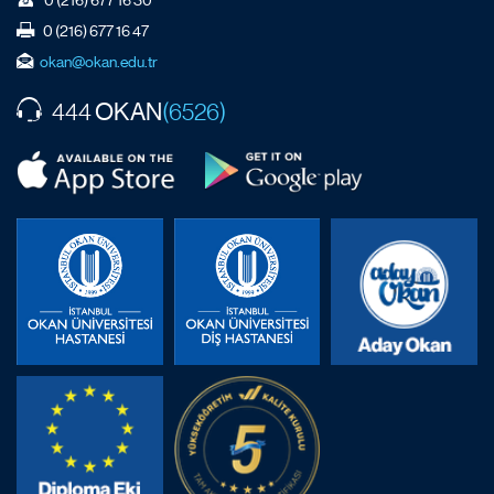
0 (216) 677 16 47
okan@okan.edu.tr
OKAN
444
(6526)