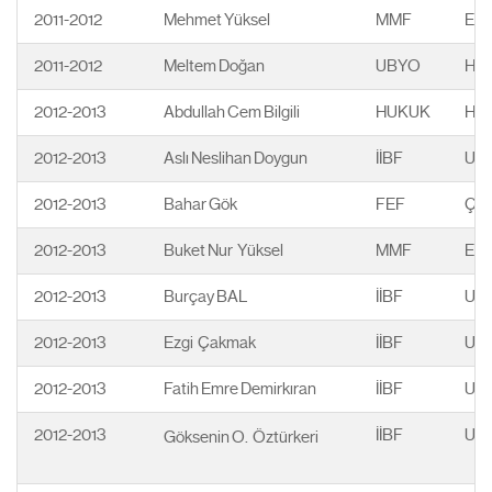
2011-2012
Mehmet Yüksel
MMF
End
2011-2012
Meltem Doğan
UBYO
Halk
2012-2013
Abdullah Cem Bilgili
HUKUK
Huk
2012-2013
Aslı Neslihan Doygun
İİBF
Ulus
2012-2013
Bahar Gök
FEF
Çev
2012-2013
Buket Nur Yüksel
MMF
Ele
2012-2013
Burçay BAL
İİBF
Ulus
2012-2013
Ezgi Çakmak
İİBF
Ulus
2012-2013
Fatih Emre Demirkıran
İİBF
Ulus
2012-2013
İİBF
Ulus
Göksenin O. Öztürkeri