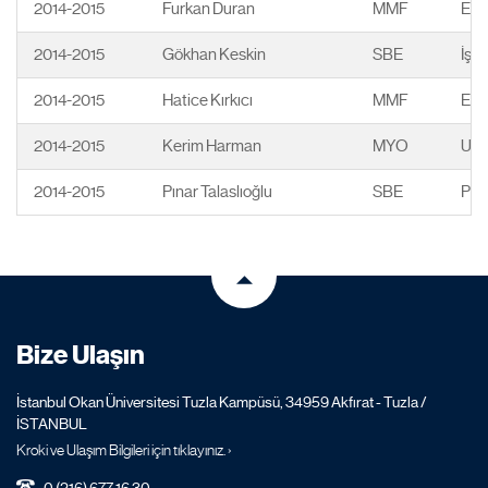
2014-2015
Furkan Duran
MMF
Ele
2014-2015
Gökhan Keskin
SBE
İşl
2014-2015
Hatice Kırkıcı
MMF
End
2014-2015
Kerim Harman
MYO
Ulus
2014-2015
Pınar Talaslıoğlu
SBE
Psik
Bize Ulaşın
İstanbul Okan Üniversitesi Tuzla Kampüsü, 34959 Akfırat - Tuzla /
İSTANBUL
Kroki ve Ulaşım Bilgileri için tıklayınız. ›
0 (216) 677 16 30