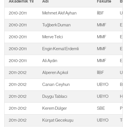
Akademik Yıl
Adı
Fakülte
Bö
2010-2011
Mehmet Akif Ayhan
İİBF
Ulus
2010-2011
Tuğberk Duman
MMF
Ele
2010-2011
Merve Telci
MMF
End
2010-2011
Engin Kemal Erdemli
MMF
End
2010-2011
Ali Aydın
MMF
Ele
2011-2012
Alperen Açıkol
İİBF
Ulus
2011-2012
Canan Ceyhun
UBYO
Bili
2011-2012
Duygu Tablacı
UBYO
Halk
2011-2012
Kerem Dülger
SBE
Psik
2011-2012
Kürşat Gecekuşu
UBYO
Tur