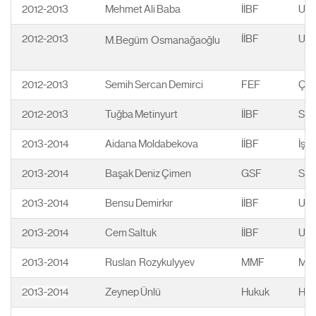
2012-2013
Mehmet Ali Baba
İİBF
Ulu
2012-2013
İİBF
Ulus
M.Begüm Osmanağaoğlu
2012-2013
Semih Sercan Demirci
FEF
Çev
2012-2013
Tuğba Metinyurt
İİBF
Sağ
2013-2014
Aidana Moldabekova
İİBF
İşl
2013-2014
Başak Deniz Çimen
GSF
San
2013-2014
Bensu Demirkır
İİBF
Ulus
2013-2014
Cem Saltuk
İİBF
Ulus
2013-2014
Ruslan Rozykulyyev
MMF
Mim
2013-2014
Zeynep Ünlü
Hukuk
Huk