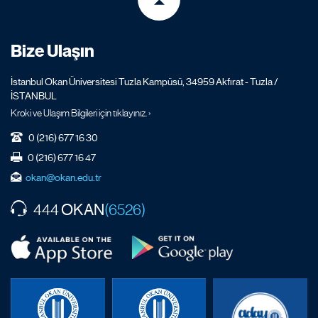
Bize Ulaşın
İstanbul Okan Üniversitesi Tuzla Kampüsü, 34959 Akfırat - Tuzla /
İSTANBUL
Kroki ve Ulaşım Bilgileri için tıklayınız. ›
0 (216) 677 16 30
0 (216) 677 16 47
okan@okan.edu.tr
OKAN
444
(6526)