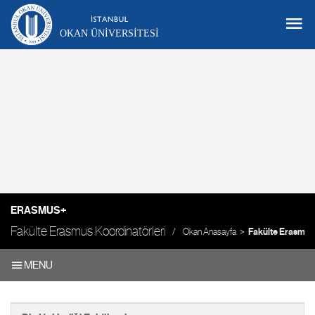
OKAN ÜNIVERSITESI
ERASMUS+
Fakülte Erasmus Koordinatörleri
Okan Anasayfa
Fakülte Erasmus 
MENU