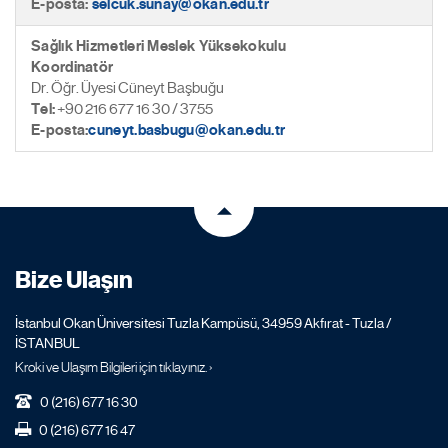
E-posta:
selcuk.sunay@okan.edu.tr
Sağlık Hizmetleri Meslek Yüksekokulu
Koordinatör
Dr. Öğr. Üyesi Cüneyt Başbuğu
Tel:
+90 216 677 16 30 / 3755
E-posta:
cuneyt.basbugu@okan.edu.tr
Bize Ulaşın
İstanbul Okan Üniversitesi Tuzla Kampüsü, 34959 Akfırat - Tuzla /
İSTANBUL
Kroki ve Ulaşım Bilgileri için tıklayınız. ›
0 (216) 677 16 30
0 (216) 677 16 47