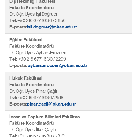
Diş Hekimliği Fakültesi
Fakülte Koordinatörü
Dr. Öğr. Üyesi Işıl Doğruer
Tel:
+90 216 677 16 30 / 3856
E-posta:
isil.dogruer@okan.edu.tr
Eğitim Fakültesi
Fakülte Koordinatörü
Dr. Öğr. Üyesi Aybars Erözden
Tel:
+90 216 677 16 30 / 2209
E-posta:
aybars.erozden@okan.edu.tr
Hukuk Fakültesi
Fakülte Koordinatörü
Dr. Öğr. Üyesi Pınar Çağlı
Tel:
+90 216 677 16 30/ 2518
E-posta:
pinar.cagli@okan.edu.tr
İnsan ve Toplum Bilimleri Fakültesi
Fakülte Koordinatörü
Dr. Öğr. Üyesi İlker Çayla
Tel:
+90 216 677 16 30 / 2319