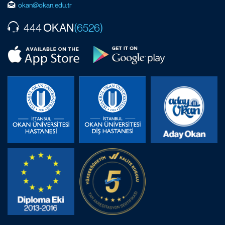
okan@okan.edu.tr
OKAN
444
(6526)