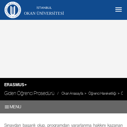
OKAN ÜNIVERSITESI
ERASMUS+
Giden Öğrenci Prosedürü
Okan Anasayfa
Öğrenci Hareketliliği
Öğre
MENU
Sınavdan başarılı olup, programdan yararlanma hakkını kazanan