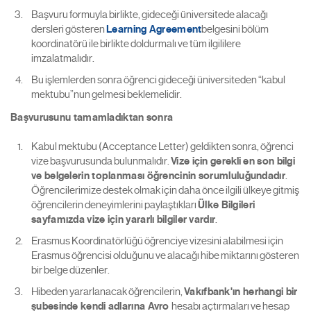
Başvuru formuyla birlikte, gideceği üniversitede alacağı
dersleri gösteren
Learning Agreement
belgesini bölüm
koordinatörü ile birlikte doldurmalı ve tüm ilgililere
imzalatmalıdır.
Bu işlemlerden sonra öğrenci gideceği üniversiteden “kabul
mektubu”nun gelmesi beklemelidir.
Başvurusunu tamamladıktan sonra
Kabul mektubu (Acceptance Letter) geldikten sonra, öğrenci
vize başvurusunda bulunmalıdır.
Vize için gerekli en son bilgi
ve belgelerin toplanması öğrencinin sorumluluğundadır
.
Öğrencilerimize destek olmak için daha önce ilgili ülkeye gitmiş
öğrencilerin deneyimlerini paylaştıkları
Ülke Bilgileri
sayfamızda vize için yararlı bilgiler vardır
.
Erasmus Koordinatörlüğü öğrenciye vizesini alabilmesi için
Erasmus öğrencisi olduğunu ve alacağı hibe miktarını gösteren
bir belge düzenler.
Hibeden yararlanacak öğrencilerin,
Vakıfbank'ın herhangi bir
şubesinde kendi adlarına Avro
hesabı açtırmaları ve hesap