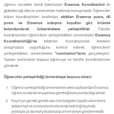
öğrenci öncelikle kendi bölümünün
Erasmus Koordinatörü
ile
gidebileceği ülke ve üniversiteler hakkında konuşmalıdır. Öğrenciler
bölüm koordinatörleri tarafından,
aldıkları Erasmus puanı, dil
puanı ve Erasmus anlaşma koşulları göz önünde
bulundurularak üniversitelere yerleştirilirler
. Fakülte
koordinatörleri öğrencilerin yerleştirildikleri üniversiteleri
Erasmus
Koordinatörlüğü'ne
bildirirler. Koordinatörlük listelerin
anlaşmalara uygunluğunu kontrol ederek, öğrencilerin
yerleştirildikleri üniversitelere
"nomination"larını
gerçekleştirir.
Yapılan nomination kopyası öğrenciye ve fakülte koordinatörüne
gönderilir.
Öğrencinin yerleştirildiği üniversiteye başvuru süreci
Öğrenci yerleştirildiği üniversitenin web sayfasından Erasmus
öğrencisi olarak ne yapması gerektiği konusunda bilgi almalı.
Kayıt için gerekli gerekli olan tüm belgeleri (application form)
doldurmalı ve üniversitenin sitesinde belirttiği biçimde,
postayla ya da mail yoluyla karşı üniversiteye göndermelidir.