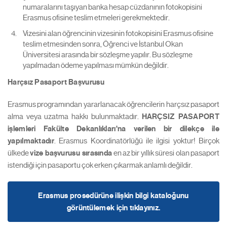
numaralarını taşıyan banka hesap cüzdanının fotokopisini
Erasmus ofisine teslim etmeleri gerekmektedir.
Vizesini alan öğrencinin vizesinin fotokopisini Erasmus ofisine
teslim etmesinden sonra, Öğrenci ve İstanbul Okan
Üniversitesi arasında bir sözleşme yapılır. Bu sözleşme
yapılmadan ödeme yapılması mümkün değildir.
Harçsız Pasaport Başvurusu
Erasmus programından yararlanacak öğrencilerin harçsız pasaport
alma veya uzatma hakkı bulunmaktadır.
HARÇSIZ PASAPORT
işlemleri Fakülte Dekanlıkları'na verilen bir dilekçe ile
yapılmaktadır
. Erasmus Koordinatörlüğü ile ilgisi yoktur! Birçok
ülkede
vize başvurusu sırasında
en az bir yıllık süresi olan pasaport
istendiği için pasaportu çok erken çıkarmak anlamlı değildir.
Erasmus prosedürüne ilişkin bilgi kataloğunu
görüntülemek için tıklayınız.