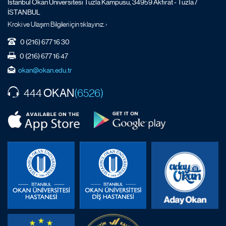
İstanbul Okan Üniversitesi Tuzla Kampüsü, 34959 Akfırat - Tuzla /
İSTANBUL
Kroki ve Ulaşım Bilgileri için tıklayınız. ›
0 (216) 677 16 30
0 (216) 677 16 47
okan@okan.edu.tr
OKAN
444
(6526)