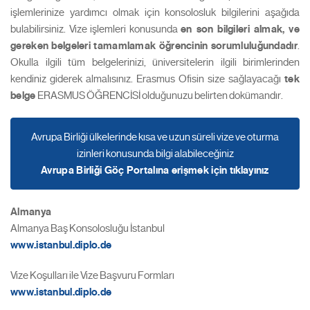
işlemlerinize yardımcı olmak için konsolosluk bilgilerini aşağıda
bulabilirsiniz. Vize işlemleri konusunda
en son bilgileri almak, ve
gereken belgeleri tamamlamak öğrencinin sorumluluğundadır
.
Okulla ilgili tüm belgelerinizi, üniversitelerin ilgili birimlerinden
kendiniz giderek almalısınız. Erasmus Ofisin size sağlayacağı
tek
belge
ERASMUS ÖĞRENCİSİ olduğunuzu belirten dokümandır.
Avrupa Birliği ülkelerinde kısa ve uzun süreli vize ve oturma
izinleri konusunda bilgi alabileceğiniz
Avrupa Birliği Göç Portalına erişmek için tıklayınız
Almanya
Almanya Baş Konsolosluğu İstanbul
www.istanbul.diplo.de
Vize Koşulları ile Vize Başvuru Formları
www.istanbul.diplo.de