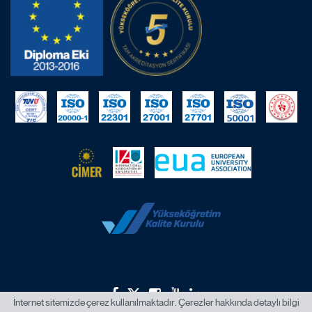
İnternet sitemizde çerez kullanılmaktadır. Çerezler hakkında detaylı bilgi