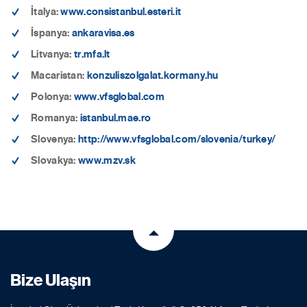
İtalya:
www.consistanbul.esteri.it
İspanya:
ankaravisa.es
Litvanya:
tr.mfa.lt
Macaristan:
konzuliszolgalat.kormany.hu
Polonya:
www.vfsglobal.com
Romanya:
istanbul.mae.ro
Slovenya:
http://www.vfsglobal.com/slovenia/turkey/
Slovakya:
www.mzv.sk
Bize Ulaşın