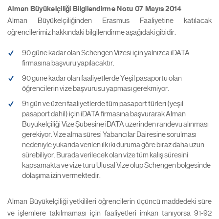
Alman Büyükelçiliği Bilgilendirme Notu 07 Mayıs 2014
Alman Büyükelçiliğinden Erasmus Faaliyetine katılacak
öğrencilerimiz hakkındaki bilgilendirme aşağıdaki gibidir:
90 güne kadar olan Schengen Vizesi için yalnızca iDATA
firmasına başvuru yapılacaktır.
90 güne kadar olan faaliyetlerde Yeşil pasaportu olan
öğrencilerin vize başvurusu yapması gerekmiyor.
91 gün ve üzeri faaliyetlerde tüm pasaport türleri (yeşil
pasaport dahil) için iDATA firmasına başvurarak Alman
Büyükelçiliği Vize Şubesine iDATA üzerinden randevu alınması
gerekiyor. Vize alma süresi Yabancılar Dairesine sorulması
nedeniyle yukarıda verilen ilk iki duruma göre biraz daha uzun
sürebiliyor. Burada verilecek olan vize tüm kalış süresini
kapsamakta ve vize türü Ulusal Vize olup Schengen bölgesinde
dolaşıma izin vermektedir.
Alman Büyükelçiliği yetkilileri öğrencilerin üçüncü maddedeki süre
ve işlemlere takılmaması için faaliyetleri imkan tanıyorsa 91-92