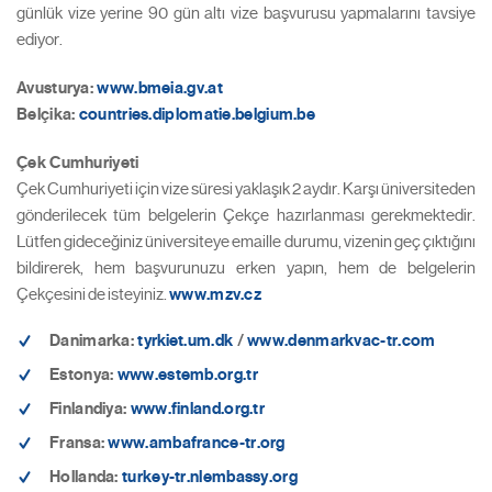
günlük vize yerine 90 gün altı vize başvurusu yapmalarını tavsiye
ediyor.
Avusturya:
www.bmeia.gv.at
Belçika:
countries.diplomatie.belgium.be
Çek Cumhuriyeti
Çek Cumhuriyeti için vize süresi yaklaşık 2 aydır. Karşı üniversiteden
gönderilecek tüm belgelerin Çekçe hazırlanması gerekmektedir.
Lütfen gideceğiniz üniversiteye emaille durumu, vizenin geç çıktığını
bildirerek, hem başvurunuzu erken yapın, hem de belgelerin
Çekçesini de isteyiniz.
www.mzv.cz
Danimarka:
tyrkiet.um.dk
/
www.denmarkvac-tr.com
Estonya:
www.estemb.org.tr
Finlandiya:
www.finland.org.tr
Fransa:
www.ambafrance-tr.org
Hollanda:
turkey-tr.nlembassy.org