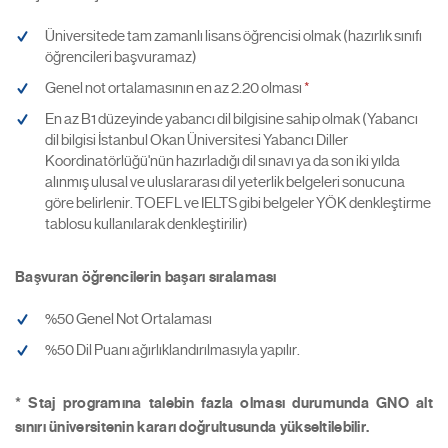
Üniversitede tam zamanlı lisans öğrencisi olmak (hazırlık sınıfı
öğrencileri başvuramaz)
Genel not ortalamasının en az 2.20 olması
*
En az B1 düzeyinde yabancı dil bilgisine sahip olmak (Yabancı
dil bilgisi İstanbul Okan Üniversitesi Yabancı Diller
Koordinatörlüğü'nün hazırladığı dil sınavı ya da son iki yılda
alınmış ulusal ve uluslararası dil yeterlik belgeleri sonucuna
göre belirlenir. TOEFL ve IELTS gibi belgeler YÖK denkleştirme
tablosu kullanılarak denkleştirilir)
Başvuran öğrencilerin başarı sıralaması
%50 Genel Not Ortalaması
%50 Dil Puanı ağırlıklandırılmasıyla yapılır.
* Staj programına talebin fazla olması durumunda GNO alt
sınırı üniversitenin kararı doğrultusunda yükseltilebilir.