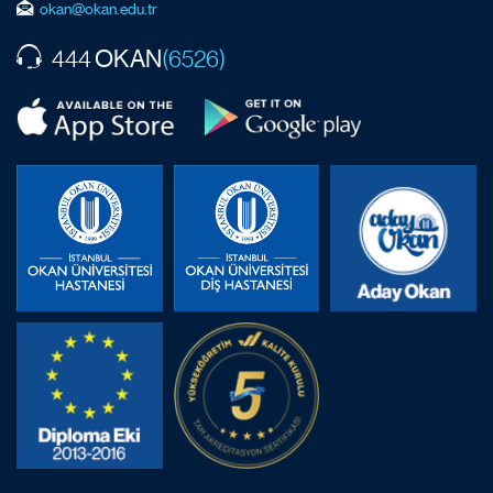
okan@okan.edu.tr
OKAN
444
(6526)