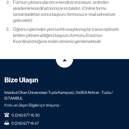
Formun çıktısını alıp önce kendiniz imzalayın, ardından
akademik koordinatörünüze imzalatın. (Online formu
tamamladıktan sonra başvuru formunuz e-mail adresinize
gelecektir)
Öğrenci işlerinden yeni tarihli onaylanmış bir transcriptinizle
birlikte çıktısını aldığınız başvuru formunu Erasmus
Koordinatörlüğüne teslim etmeniz gerekmektedir.
Bize Ulaşın
İstanbul Okan Üniversitesi Tuzla Kampüsü, 34959 Akfırat - Tuzla /
İSTANBUL
Kroki ve Ulaşım Bilgileri için tıklayınız. ›
0 (216) 677 16 30
0 (216) 677 16 47