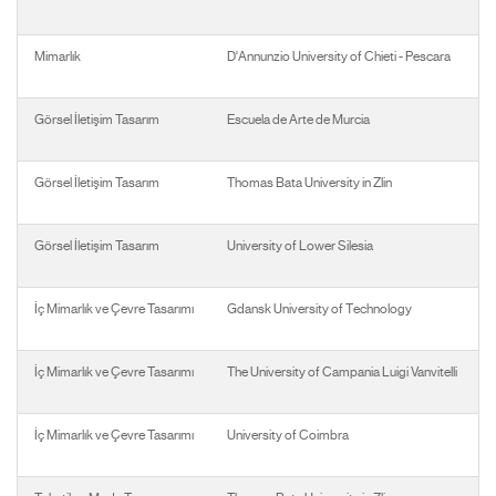
Mimarlık
D'Annunzio University of Chieti - Pescara
Görsel İletişim Tasarım
Escuela de Arte de Murcia
Görsel İletişim Tasarım
Thomas Bata University in Zlin
Görsel İletişim Tasarım
University of Lower Silesia
İç Mimarlık ve Çevre Tasarımı
Gdansk University of Technology
İç Mimarlık ve Çevre Tasarımı
The University of Campania Luigi Vanvitelli
İç Mimarlık ve Çevre Tasarımı
University of Coimbra