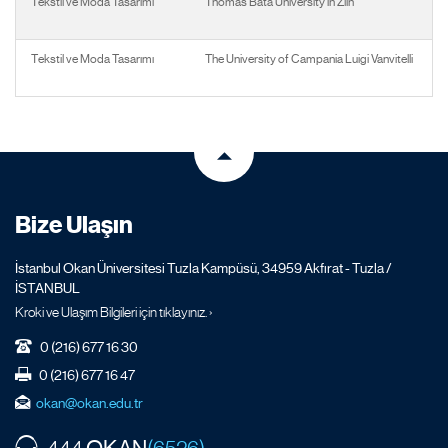
Tekstil ve Moda Tasarımı
Thomas Bata University in Zlin
Tekstil ve Moda Tasarımı
The University of Campania Luigi Vanvitelli
Bize Ulaşın
İstanbul Okan Üniversitesi Tuzla Kampüsü, 34959 Akfırat - Tuzla /
İSTANBUL
Kroki ve Ulaşım Bilgileri için tıklayınız. ›
0 (216) 677 16 30
0 (216) 677 16 47
okan@okan.edu.tr
OKAN