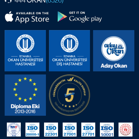
444
(6526)