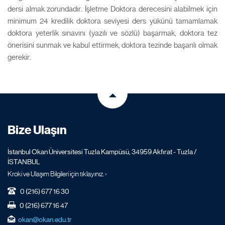
dersi almak zorundadır. İşletme Doktora derecesini alabilmek için
minimum 24 kredilik doktora seviyesi ders yükünü tamamlamak
doktora yeterlik sınavını (yazılı ve sözlü) başarmak, doktora tez
önerisini sunmak ve kabul ettirmek, doktora tezinde başarılı olmak
gerekir.
Bize Ulaşın
İstanbul Okan Üniversitesi Tuzla Kampüsü, 34959 Akfırat - Tuzla /
İSTANBUL
Kroki ve Ulaşım Bilgileri için tıklayınız. ›
0 (216) 677 16 30
0 (216) 677 16 47
okan@okan.edu.tr