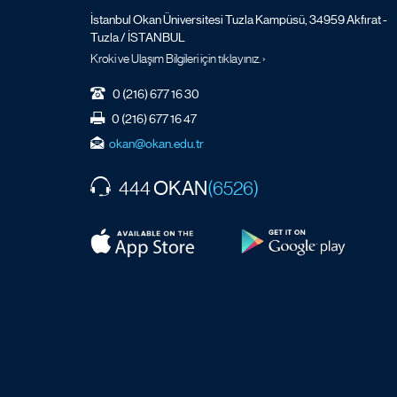
İstanbul Okan Üniversitesi Tuzla Kampüsü, 34959 Akfırat -
Tuzla / İSTANBUL
Kroki ve Ulaşım Bilgileri için tıklayınız. ›
0 (216) 677 16 30
0 (216) 677 16 47
okan@okan.edu.tr
OKAN
444
(6526)