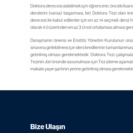
Doktora derecesi alabilmek için öğrencinin; önceki lisans v
derslerini (varsa) başarması, biri Doktora Tezi olan k
derecesi ile kabul edilenler için en az 14 seçmeli ders) he
olarak 4.0 üzerinden en az 3.0 not ortalaması alması ge
Danışmanın önerisi ve Enstitü Yönetim Kurulunun onayı i
sınavına girilebilmesi için ders kredilerinin tamamlanması
getirilmiş olması gerekmektedir. Doktora Tezi çalışmal
Tezinin Jüri önünde savunulması için Tez izleme aşamalar
makale yayın şartının yerine getirilmiş olması gerekmekte
Bize Ulaşın