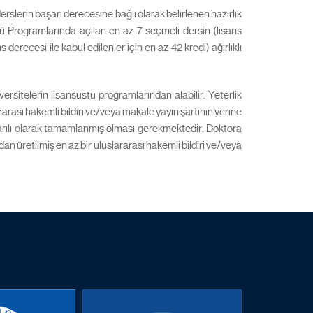
derslerin başarı derecesine bağlı olarak belirlenen hazırlık
tü Programlarında açılan en az 7 seçmeli dersin (lisans
 derecesi ile kabul edilenler için en az 42 kredi) ağırlıklı
rsitelerin lisansüstü programlarından alabilir. Yeterlik
rarası hakemli bildiri ve/veya makale yayın şartının yerine
şarılı olarak tamamlanmış olması gerekmektedir. Doktora
 üretilmiş en az bir uluslararası hakemli bildiri ve/veya