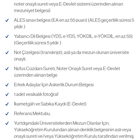
noter onaylı sureti veya E-Devlet sistemi üzerinden alınan
mezuniyet belgesi)
ALES sınav belgesi (EA en az 55 puan) (ALES geçerlilik süresi 5
yıldır.)
Yabancı Dil Belgesi (YDS, e-YDS, YÖKDİL, e-YÖKDİL, en az 55)
(Geçerlilik süresi 5 yıldır.)
Not Çizelgesi (transkript); aslı ya da mezun olunan üniversite
onaylı.
Nüfus Cüzdanı Sureti, Noter Onaylı Suret veya E-Devlet
üzerinden alınan belge
Erkek Adaylar İçin Askerlik Durum Belgesi
1 adet vesikalık fotoğraf
İkametgâh ve Sabıka Kaydı (E-Devlet)
Referans Mektubu,
Yurtdışındaki Üniversitelerden Mezun Olanlar İçin;
Yükseköğretim Kurulundan alınan denklik belgesinin aslı veya
onaylı sureti ve/veya Yükseköğretim Kurulu tarafından verilmiş