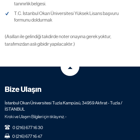
tanınırlık belgesi.
T.C. İstanbul Okan Üniversitesi Yüksek Lisans başvuru
formunu doldurmak
(Asılları ile gelindiği takdirde noter onayına gerek yoktur,
tarafımızdan aslı gibidir yapılacaktır.)
Bize Ulaşın
İstanbul Okan Üniversitesi Tuzla Kampüsü, 34959 Akfırat - Tuzla /
İSTANBUL
Kroki ve Ulaşım Bilgileri için tıklayınız. ›
0 (216) 677 16 30
0 (216) 677 16 47