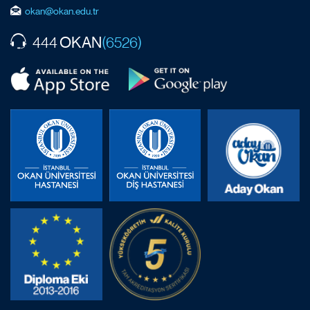
okan@okan.edu.tr
OKAN
444
(6526)